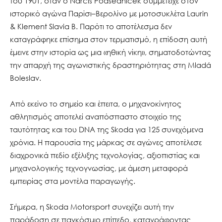
του 1901, όταν ο Narcis Podsedníček συμμετείχε στον
ιστορικό αγώνα Παρίσι–Βερολίνο με μοτοσυκλέτα Laurin
& Klement Slavia B. Παρότι το αποτέλεσμα δεν
καταγράφηκε επίσημα στον τερματισμό, η επίδοση αυτή
έμεινε στην ιστορία ως μια «ηθική νίκη», σηματοδοτώντας
την απαρχή της αγωνιστικής δραστηριότητας στη Mladá
Boleslav.
Από εκείνο το σημείο και έπειτα, ο μηχανοκίνητος
αθλητισμός αποτελεί αναπόσπαστο στοιχείο της
ταυτότητας και του DNA της Skoda για 125 συνεχόμενα
χρόνια. Η παρουσία της μάρκας σε αγώνες αποτέλεσε
διαχρονικά πεδίο εξέλιξης τεχνολογίας, αξιοπιστίας και
μηχανολογικής τεχνογνωσίας, με άμεση μεταφορά
εμπειρίας στα μοντέλα παραγωγής.
Σήμερα, η Skoda Motorsport συνεχίζει αυτή την
παράδοση σε παγκόσμιο επίπεδο, καταγράφοντας