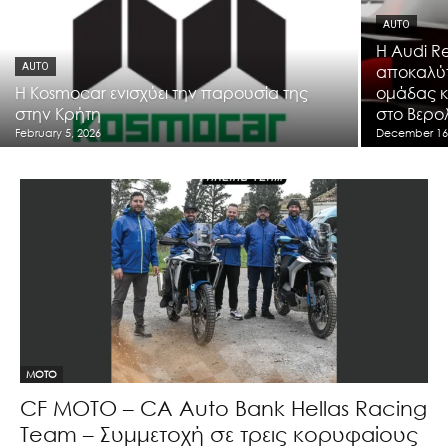
AUTO
Η Audi R
AUTO
αποκαλύπ
Η Kosmocar ενισχύει την παρουσία της
ομάδας κ
στην Κρήτη
στο Βερο
February 5, 2026
December 16
MOTO
CF MOTO – CA Auto Bank Hellas Racing
Team – Συμμετοχή σε τρεις κορυφαίους