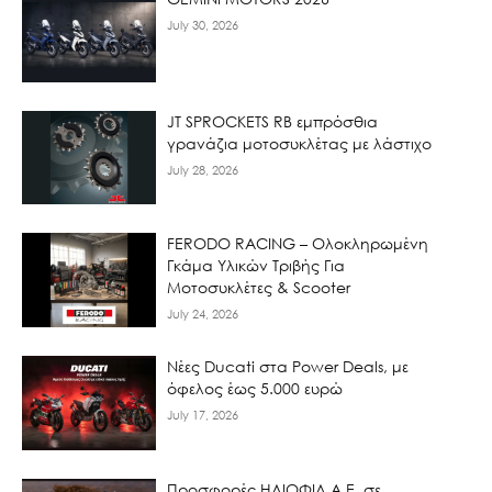
July 30, 2026
JT SPROCKETS RB εμπρόσθια
γρανάζια μοτοσυκλέτας με λάστιχο
July 28, 2026
FERODO RACING – Ολοκληρωμένη
Γκάμα Υλικών Τριβής Για
Μοτοσυκλέτες & Scooter
July 24, 2026
Νέες Ducati στα Power Deals, με
όφελος έως 5.000 ευρώ
July 17, 2026
Προσφορές ΗΛΙΟΦΙΛ Α.Ε. σε