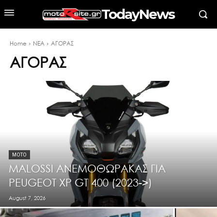
TodayNews
Home
ΝΕΑ
ΑΓΟΡΑΣ
ΑΓΟΡΑΣ
MOTO
ΜΑLOSSI ΑΝΕΜΟΘΩΡΑΚΑΣ ΓΙΑ
PEUGEOT XP GT 400 (2023->)
August 7, 2026