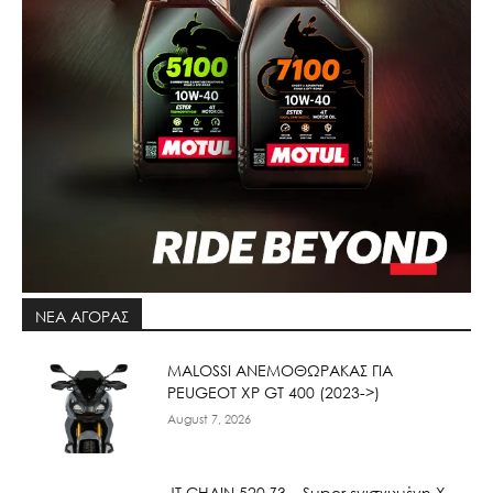
ΝΕΑ ΑΓΟΡΑΣ
ΜΑLOSSI ΑΝΕΜΟΘΩΡΑΚΑΣ ΓΙΑ
PEUGEOT XP GT 400 (2023->)
August 7, 2026
JT CHAIN 520 Ζ3 – Super ενισχυμένη X-