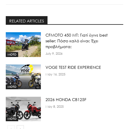
RELATED ARTICLES
CFMOTO 450 MT: Γιατί έγινε best
seller; Πόσο καλό είναι; Έχει
προβλήματα;
July 9, 2026
MOTO
VOGE TEST RIDE EXPERIENCE
May 16, 2025
MOTO
2026 HONDA CB125F
May 8, 2025
MOTO