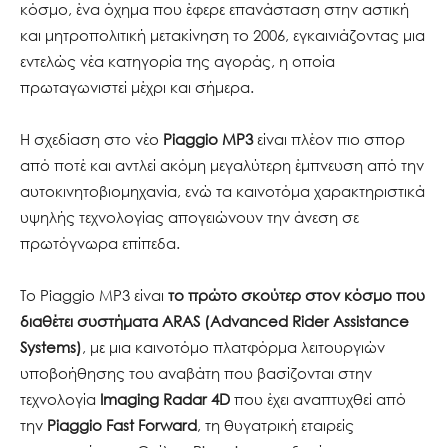
κόσμο, ένα όχημα που έφερε επανάσταση στην αστική
και μητροπολιτική μετακίνηση το 2006, εγκαινιάζοντας μια
εντελώς νέα κατηγορία της αγοράς, η οποία
πρωταγωνιστεί μέχρι και σήμερα.
Η σχεδίαση στο νέο
Piaggio
MP
3
είναι πλέον πιο σπορ
από ποτέ και αντλεί ακόμη μεγαλύτερη έμπνευση από την
αυτοκινητοβιομηχανία, ενώ τα καινοτόμα χαρακτηριστικά
υψηλής τεχνολογίας απογειώνουν την άνεση σε
πρωτόγνωρα επίπεδα.
Το Piaggio MP3 είναι
το πρώτο σκούτερ στον κόσμο
που
διαθέτει συστήματα
ARAS
(
Advanced
Rider
Assistance
Systems
)
, με μια καινοτόμο πλατφόρμα λειτουργιών
υποβοήθησης του αναβάτη που βασίζονται στην
τεχνολογία
Imaging
Radar
4
D
που έχει αναπτυχθεί από
την
Piaggio
Fast
Forward
, τη θυγατρική εταιρείς