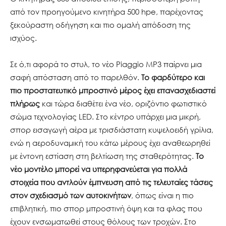
από τον προηγούμενο κινητήρα 500 hpe, παρέχοντας
ξεκούραστη οδήγηση και πιο ομαλή απόδοση της
ισχύος.
Σε ό,τι αφορά το στυλ, το νέο Piaggio MP3 παίρνει μια
σαφή απόσταση από το παρελθόν.
Το φαρδύτερο και
πιο προστατευτικό μπροστινό μέρος έχει επανασχεδιαστεί
πλήρως
και τώρα διαθέτει ένα νέο, οριζόντιο φωτιστικό
σώμα τεχνολογίας LED. Στο κέντρο υπάρχει μια μικρή,
σπορ εισαγωγή αέρα με τρισδιάστατη κυψελοειδή γρίλια,
ενώ η αεροδυναμική του κάτω μέρους έχει αναθεωρηθεί
με έντονη εστίαση στη βελτίωση της σταθερότητας.
Το
νέο μοντέλο μπορεί να υπερηφανεύεται για πολλά
στοιχεία που αντλούν έμπνευση από τις τελευταίες τάσεις
στον σχεδιασμό των αυτοκινήτων
, όπως είναι η πιο
επιβλητική, πιο σπορ μπροστινή όψη και τα φλας που
έχουν ενσωματωθεί στους θόλους των τροχών. Στο