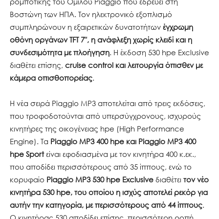
ρομποτικής του Ομίλου Piaggio που εδρεύει στη
Βοστώνη των ΗΠΑ. Τον ηλεκτρονικό εξοπλισμό
συμπληρώνουν η εξαιρετικών δυνατοτήτων
έγχρωμη
οθόνη οργάνων
TFT
7″, η ανάφλεξη χωρίς κλειδί και η
συνδεσιμότητα με πλοήγηση
. Η έκδοση 530 hpe Exclusive
διαθέτει επίσης,
cruise
control
και λειτουργία όπισθεν με
κάμερα οπισθοπορείας
.
Η νέα σειρά Piaggio MP3 αποτελείται από τρεις εκδόσεις,
που τροφοδοτούνται από υπερσύγχρονους, ισχυρούς
κινητήρες της οικογένειας hpe (High Performance
Engine). Τα
Piaggio
MP
3 400
hpe
και
Piaggio
MP
3 400
hpe
Sport
είναι εφοδιασμένα με τον κινητήρα 400 κ.εκ.,
που αποδίδει περισσότερους από 35 ίππους, ενώ το
κορυφαίο
Piaggio
MP
3 530
hpe
Exclusive
διαθέτει
τον νέο
κινητήρα 530
hpe
, του οποίου η ισχύς αποτελεί ρεκόρ για
αυτήν την κατηγορία, με περισσότερους από 44 ίππους
.
Ο κινητήρας 530 αποδίδει επίσης, περισσότερη ροπή