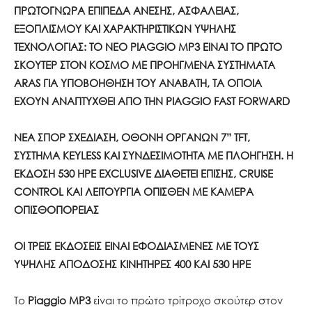
ΠΡΩΤΟΓΝΩΡΑ ΕΠΙΠΕΔΑ ΑΝΕΣΗΣ, ΑΣΦΑΛΕΙΑΣ,
ΕΞΟΠΛΙΣΜΟΥ ΚΑΙ ΧΑΡΑΚΤΗΡΙΣΤΙΚΩΝ ΥΨΗΛΗΣ
ΤΕΧΝΟΛΟΓΙΑΣ: ΤΟ ΝΕΟ PIAGGIO MP3 ΕΙΝΑΙ ΤΟ ΠΡΩΤΟ
ΣΚΟΥΤΕΡ ΣΤΟΝ ΚΟΣΜΟ ΜΕ ΠΡΟΗΓΜΕΝΑ ΣΥΣΤΗΜΑΤΑ
ARAS ΓΙΑ ΥΠΟΒΟΗΘΗΣΗ ΤΟΥ ΑΝΑΒΑΤΗ, ΤΑ ΟΠΟΙΑ
ΕΧΟΥΝ ΑΝΑΠΤΥΧΘΕΙ ΑΠΟ ΤΗΝ
PIAGGIO
FAST
FORWARD
ΝΕΑ ΣΠΟΡ ΣΧΕΔΙΑΣΗ, ΟΘΟΝΗ ΟΡΓΑΝΩΝ 7”
TFT
,
ΣΥΣΤΗΜΑ
K
EYLESS
ΚΑΙ ΣΥΝΔΕΣΙΜΟΤΗΤΑ ΜΕ ΠΛΟΗΓΗΣΗ. Η
ΕΚΔΟΣΗ 530
HPE
EXCLUSIVE
ΔΙΑΘΕΤΕΙ ΕΠΙΣΗΣ,
CRUISE
CONTRO
L
ΚΑΙ ΛΕΙΤΟΥΡΓΙΑ ΟΠΙΣΘΕΝ ΜΕ ΚΑΜΕΡΑ
ΟΠΙΣΘΟΠΟΡΕΙΑΣ
ΟΙ ΤΡΕΙΣ ΕΚΔΟΣΕΙΣ ΕΙΝΑΙ ΕΦΟΔΙΑΣΜΕΝΕΣ ΜΕ ΤΟΥΣ
ΥΨΗΛΗΣ ΑΠΟΔΟΣΗΣ ΚΙΝΗΤΗΡΕΣ 400 ΚΑΙ 530
HPE
Το
Piaggio
MP
3
είναι το πρώτο τρίτροχο σκούτερ στον