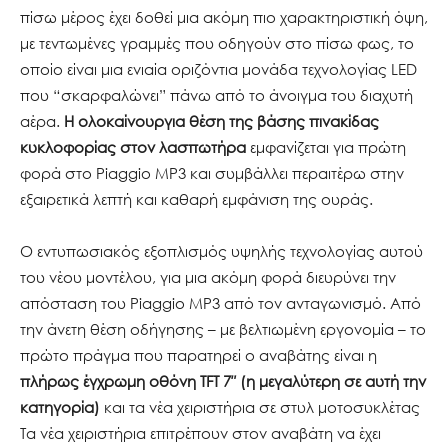
πίσω μέρος έχει δοθεί μια ακόμη πιο χαρακτηριστική όψη,
με τεντωμένες γραμμές που οδηγούν στο πίσω φως, το
οποίο είναι μια ενιαία οριζόντια μονάδα τεχνολογίας LED
που “σκαρφαλώνει” πάνω από το άνοιγμα του διαχυτή
αέρα.
Η ολοκαίνουργια θέση της βάσης πινακίδας
κυκλοφορίας στον λασπωτήρα
εμφανίζεται για πρώτη
φορά στο Piaggio MP3 και συμβάλλει περαιτέρω στην
εξαιρετικά λεπτή και καθαρή εμφάνιση της ουράς.
Ο εντυπωσιακός εξοπλισμός υψηλής τεχνολογίας αυτού
του νέου μοντέλου, για μια ακόμη φορά διευρύνει την
απόσταση του Piaggio MP3 από τον ανταγωνισμό. Από
την άνετη θέση οδήγησης – με βελτιωμένη εργονομία – το
πρώτο πράγμα που παρατηρεί ο αναβάτης είναι η
πλήρως έγχρωμη οθόνη TFT 7″ (η μεγαλύτερη σε αυτή την
κατηγορία)
και τα νέα χειριστήρια σε στυλ μοτοσυκλέτας
Τα νέα χειριστήρια επιτρέπουν στον αναβάτη να έχει