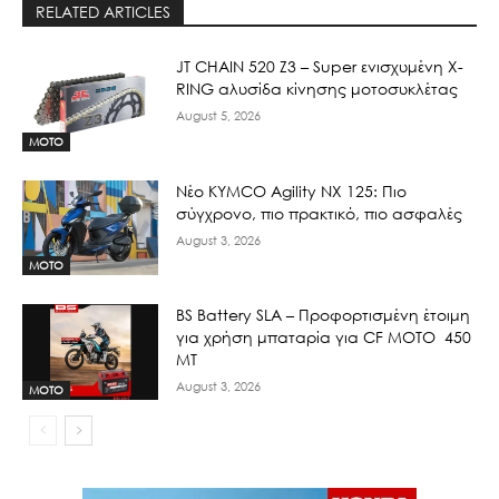
RELATED ARTICLES
JT CHAIN 520 Ζ3 – Super ενισχυμένη X-
RING αλυσίδα κίνησης μοτοσυκλέτας
August 5, 2026
MOTO
Νέο KYMCO Agility NX 125: Πιο
σύγχρονο, πιο πρακτικό, πιο ασφαλές
August 3, 2026
MOTO
BS Battery SLA – Προφορτισμένη έτοιμη
για χρήση μπαταρία για CF MOTO 450
MT
August 3, 2026
MOTO