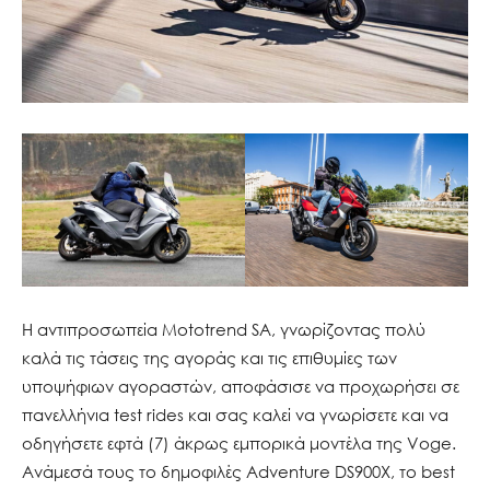
Η αντιπροσωπεία Mototrend SA, γνωρίζοντας πολύ
καλά τις τάσεις της αγοράς και τις επιθυμίες των
υποψήφιων αγοραστών, αποφάσισε να προχωρήσει σε
πανελλήνια test rides και σας καλεί να γνωρίσετε και να
οδηγήσετε εφτά (7) άκρως εμπορικά μοντέλα της Voge.
Ανάμεσά τους τo δημοφιλές Adventure DS900X, το best