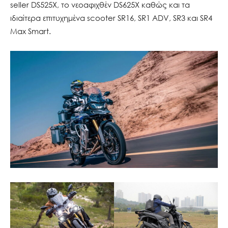
seller DS525X, το νεοαφιχθέν DS625X καθώς και τα
ιδιαίτερα επιτυχημένα scooter SR16, SR1 ADV, SR3 και SR4
Max Smart.