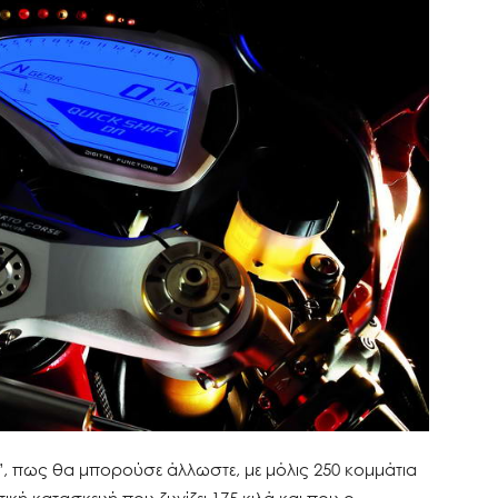
”, πως θα μπορούσε άλλωστε, με μόλις 250 κομμάτια