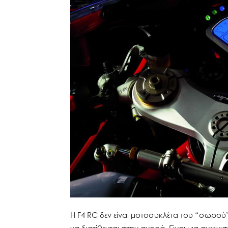
Η F4 RC δεν είναι μοτοσυκλέτα του “σωρού