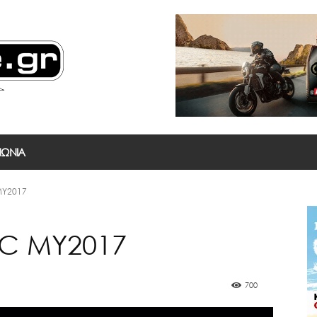
ΝΩΝΙΑ
MY2017
RC MY2017
700