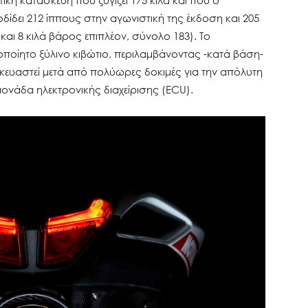
τική κατασκευή που ζυγίζει 175 κιλά και που ο
δίδει 212 ίππους στην αγωνιστική της έκδοση και 205
αι 8 κιλά βάρος επιπλέον, σύνολο 183). Το
ιροποίητο ξύλινο κιβώτιο, περιλαμβάνοντας -κατά βάση-
ασκευαστεί μετά από πολύωρες δοκιμές για την απόλυτη
 μονάδα ηλεκτρονικής διαχείρισης (ECU).