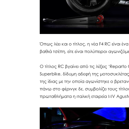
Όπως λέει και ο τίτλος, η νέα F4 RC είναι έ
βαθιά τσέπη, είτε είναι πολύπειροι αγωνιζό
O τίτλος RC βγαίνει από τις λέξεις ‘Reparto C
Superbike, δίδυμη αδεφή της μοτοσυκλέτα
της ίδιας με την οποία αγωνίστηκε ο βρετα
πάνω στο φέρινγκ δε, συμβολίζει τους τίτ
πρωταθλήματα η ιταλική εταιρεία ΜV Agust