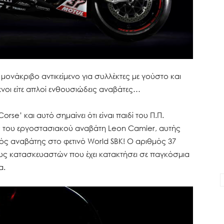
να μονάκριβο αντικείμενο για συλλέκτες με γούστο και
μενοι είτε απλοί ενθουσιώδεις αναβάτες…
orse’ και αυτό σημαίνει ότι είναι παιδί του Π.Π.
ς του εργοστασιακού αναβάτη Leon Camier, αυτής
νός αναβάτης στο φετινό World SBK! Ο αριθμός 37
λους κατασκευαστών που έχει κατακτήσει σε παγκόσμια
a.