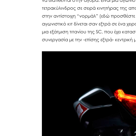
να διατίθενται στην αγορά. Είναι μια αγωνισ
τετρακύλινδρος σε σειρά κινητήρας της απο
στην αντίστοιχη “νορμάλ” (εδώ προσθέστε κ
αγωνιστικό κιτ δίνεται σαν εξτρά σε ένα χε
μια εξάτμιση τιτανίου της SC, που έχει κατ
συνεργασία με την -επίσης εξτρά- κεντρική