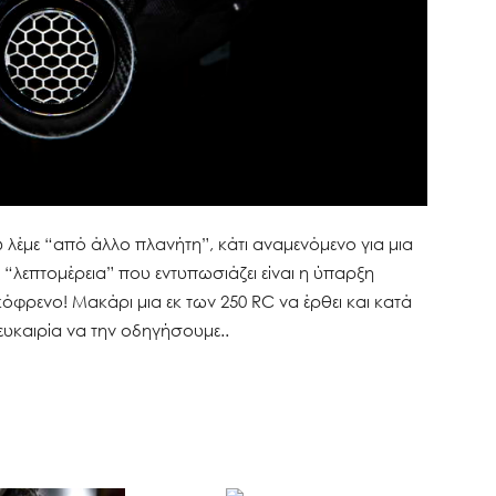
υ λέμε “από άλλο πλανήτη”, κάτι αναμενόμενο για μια
“λεπτομέρεια” που εντυπωσιάζει είναι η ύπαρξη
όφρενο! Μακάρι μια εκ των 250 RC να έρθει και κατά
 ευκαιρία να την οδηγήσουμε..