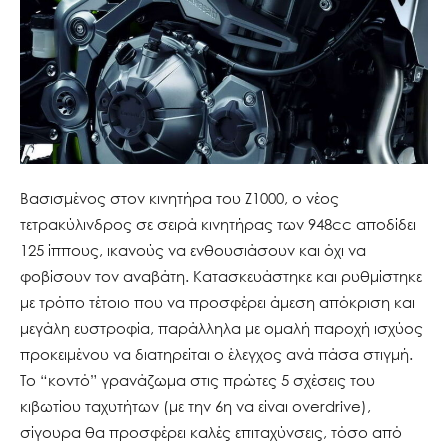
Βασισμένος στον κινητήρα του Ζ1000, ο νέος
τετρακύλινδρος σε σειρά κινητήρας των 948cc αποδίδει
125 ίππους, ικανούς να ενθουσιάσουν και όχι να
φοβίσουν τον αναβάτη. Κατασκευάστηκε και ρυθμίστηκε
με τρόπο τέτοιο που να προσφέρει άμεση απόκριση και
μεγάλη ευστροφία, παράλληλα με ομαλή παροχή ισχύος
προκειμένου να διατηρείται ο έλεγχος ανά πάσα στιγμή.
Το “κοντό” γρανάζωμα στις πρώτες 5 σχέσεις του
κιβωτίου ταχυτήτων (με την 6η να είναι overdrive),
σίγουρα θα προσφέρει καλές επιταχύνσεις, τόσο από