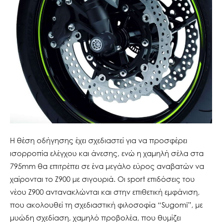
Η θέση οδήγησης έχει σχεδιαστεί για να προσφέρει
ισορροπία ελέγχου και άνεσης, ενώ η χαμηλή σέλα στα
795mm θα επιτρέπει σε ένα μεγάλο εύρος αναβατών να
χαίρονται το Ζ900 με σιγουριά. Οι sport επιδόσεις του
νέου Ζ900 αντανακλώνται και στην επιθετική εμφάνιση,
που ακολουθεί τη σχεδιαστική φιλοσοφία “Sugomi”, με
μυώδη σχεδίαση, χαμηλό προβολέα, που θυμίζει