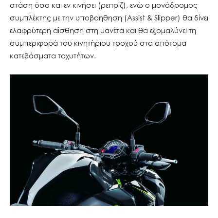
στάση όσο και εν κινήσει (ρεπρίζ), ενώ ο μονόδρομος
συμπλέκτης με την υποβοήθηση (Assist & Slipper) θα δίνει
ελαφρύτερη αίσθηση στη μανέτα και θα εξομαλύνει τη
συμπεριφορά του κινητήριου τροχού στα απότομα
κατεβάσματα ταχυτήτων.