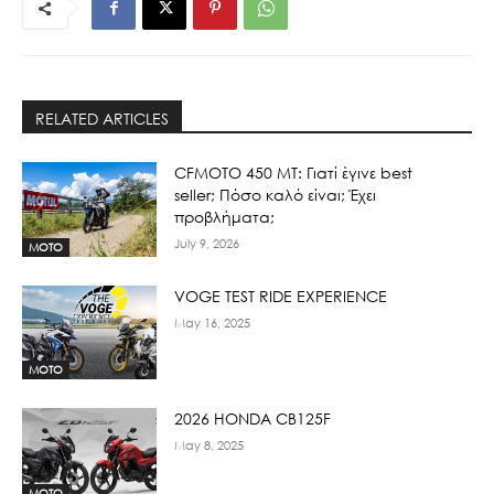
RELATED ARTICLES
CFMOTO 450 MT: Γιατί έγινε best
seller; Πόσο καλό είναι; Έχει
προβλήματα;
July 9, 2026
MOTO
VOGE TEST RIDE EXPERIENCE
May 16, 2025
MOTO
2026 HONDA CB125F
May 8, 2025
MOTO