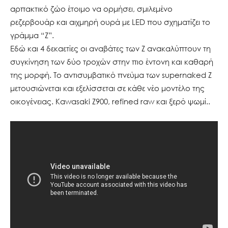
αρπακτικό ζώο έτοιμο να ορμήσει, σμιλεμένο
ρεζερβουάρ και αιχμηρή ουρά με LED που σχηματίζει το
γράμμα “Z”.
Εδώ και 4 δεκαετίες οι αναβάτες των Ζ ανακαλύπτουν τη
συγκίνηση των δύο τροχών στην πιο έντονη και καθαρή
της μορφή. Το αντισυμβατικό πνεύμα των supernaked Ζ
μετουσιώνεται και εξελίσσεται σε κάθε νέο μοντέλο της
οικογένειας. Kawasaki Z900, refined raw και ξερό ψωμί..