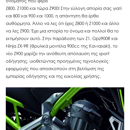
ονόματος που φέρει
Ζ800, Ζ1000 και τώρα Ζ900! Στην εύλογη απορία σας γιατί
και 800 και 900 και 1000, η απάντηση θα έρθει
αυθόρμητα. Άλλο να λες ότι έχεις Ζ800 ή Ζ1000 και άλλο
να λες Ζ900. Έχει μια ιστορία το όνομα και πολλοί θα το
εκτιμήσουν αυτό. Στην παράδοση των Z1, Gpz900R και
Ninja ZX-9R (θρυλικά μοντέλα 900cc της Kawasaki), το
νέο Ζ900 χαρίζει την ανόθευτη απόλαυση της sport
οδήγησης, υιοθετώντας προηγμένες τεχνολογικές
εφαρμογές που αποσκοπούν στη βελτίωση της
εμπειρίας οδήγησης και της ευκολίας χρήσης.