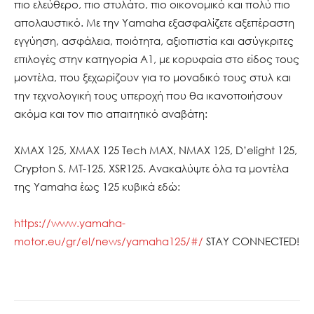
πιο ελεύθερο, πιο στυλάτο, πιο οικονομικό και πολύ πιο
απολαυστικό. Με την Yamaha εξασφαλίζετε αξεπέραστη
εγγύηση, ασφάλεια, ποιότητα, αξιοπιστία και ασύγκριτες
επιλογές στην κατηγορία Α1, με κορυφαία στο είδος τους
μοντέλα, που ξεχωρίζουν για το μοναδικό τους στυλ και
την τεχνολογική τους υπεροχή που θα ικανοποιήσουν
ακόμα και τον πιο απαιτητικό αναβάτη:
ΧΜΑΧ 125, XMAX 125 Tech MAX, ΝΜΑΧ 125, D’elight 125,
Crypton S, ΜΤ-125, XSR125. Ανακαλύψτε όλα τα μοντέλα
της Yamaha έως 125 κυβικά εδώ:
https://www.yamaha-
motor.eu/gr/el/news/yamaha125/#/
STAY CONNECTED!