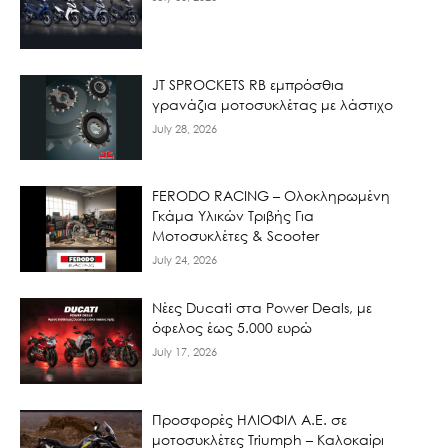
JT SPROCKETS RB εμπρόσθια
γρανάζια μοτοσυκλέτας με λάστιχο
July 28, 2026
FERODO RACING – Ολοκληρωμένη
Γκάμα Υλικών Τριβής Για
Μοτοσυκλέτες & Scooter
July 24, 2026
Νέες Ducati στα Power Deals, με
όφελος έως 5.000 ευρώ
July 17, 2026
Προσφορές ΗΛΙΟΦΙΛ Α.Ε. σε
μοτοσυκλέτες Triumph – Καλοκαίρι