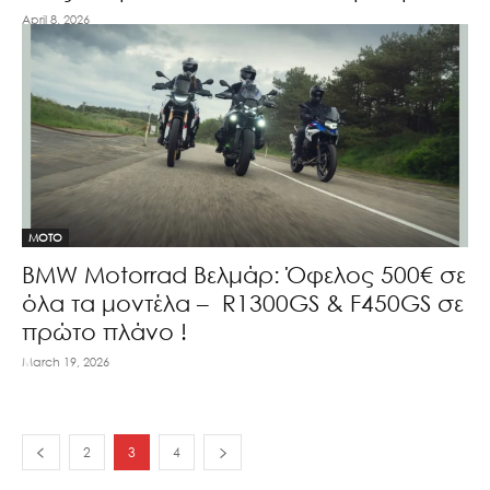
April 8, 2026
MOTO
BMW Motorrad Βελμάρ: Όφελος 500€ σε
όλα τα μοντέλα – R1300GS & F450GS σε
πρώτο πλάνο !
March 19, 2026
2
3
4