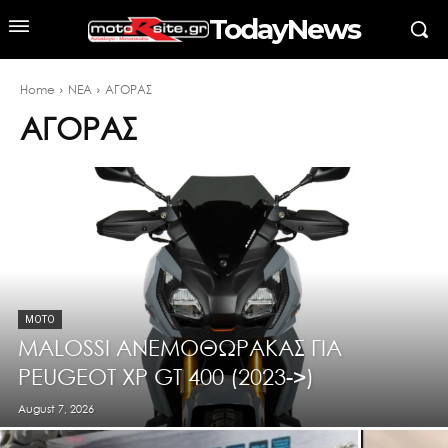
TodayNews
Home
ΝΕΑ
ΑΓΟΡΑΣ
ΑΓΟΡΑΣ
MOTO
ΜΑLOSSI ΑΝΕΜΟΘΩΡΑΚΑΣ ΓΙΑ
PEUGEOT XP GT 400 (2023->)
August 7, 2026