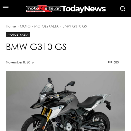
TodayNews
Home
MOTO
ΜΟΤΟΣΥΚΛΕΤΑ
BMW G310 GS
ΜΟΤΟΣΥΚΛΕΤΑ
BMW G310 GS
November 8, 2016
680