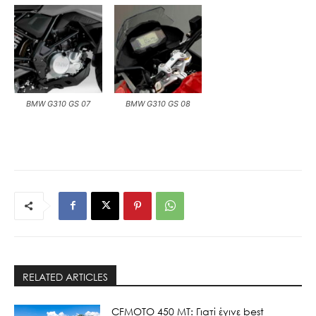
BMW G310 GS 07
BMW G310 GS 08
RELATED ARTICLES
CFMOTO 450 MT: Γιατί έγινε best