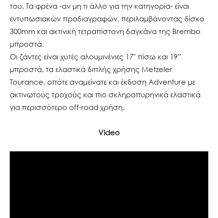
του. Τα φρένα -αν μη τι άλλο για την κατηγορία- είναι
εντυπωσιακών προδιαγραφών, περιλαμβάνοντας δίσκο
300mm και ακτινική τετραπίστονη δαγκάνα της Brembo
μπροστά.
Οι ζάντες είναι χυτές αλουμινένιες 17″ πίσω και 19”
μπροστά, τα ελαστικά διπλής χρήσης Metzeler
Tourance, οπότε αναμείνατε και έκδοση Adventure με
ακτινωτούς τροχούς και πιο σκληροπυρηνικά ελαστικά
για περισσότερο off-road χρήση.
Video