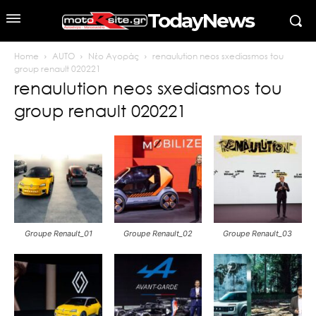
TodayNews
Home
AUTO
Νέο Αγοράς
renaulution neos sxediasmos tou
group renault 020221
renaulution neos sxediasmos tou
group renault 020221
Groupe Renault_01
Groupe Renault_02
Groupe Renault_03