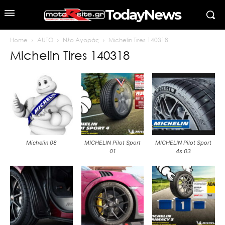
TodayNews
Home
AUTO
Νέο Αγοράς
Michelin Tires 140318
Michelin Tires 140318
Michelin 08
MICHELIN Pilot Sport
MICHELIN Pilot Sport
01
4s 03