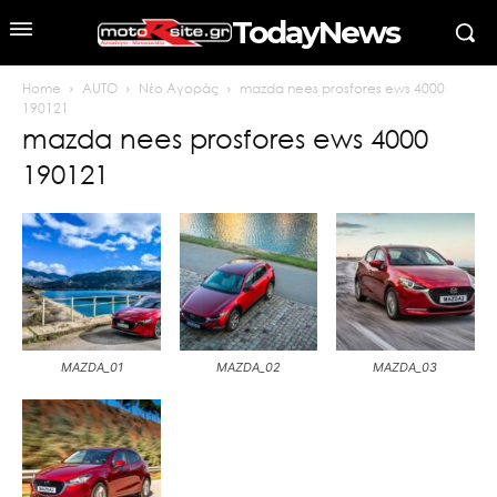
TodayNews
Home
AUTO
Νέο Αγοράς
mazda nees prosfores ews 4000
190121
mazda nees prosfores ews 4000
190121
MAZDA_01
MAZDA_02
MAZDA_03