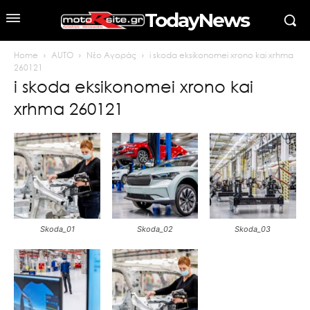
TodayNews
Home
AUTO
Νέο Αγοράς
i skoda eksikonomei xrono kai xrhma
260121
i skoda eksikonomei xrono kai
xrhma 260121
Skoda_01
Skoda_02
Skoda_03