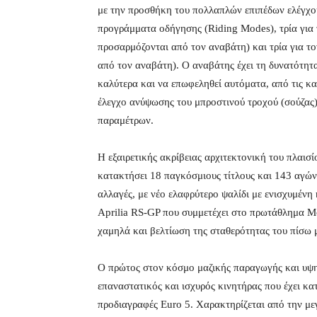
με την προσθήκη του πολλαπλών επιπέδων ελέγχου
προγράμματα οδήγησης (Riding Modes), τρία για
προσαρμόζονται από τον αναβάτη) και τρία για τ
από τον αναβάτη). Ο αναβάτης έχει τη δυνατότητα
καλύτερα και να επωφεληθεί αυτόματα, από τις κα
έλεγχο ανύψωσης του μπροστινού τροχού (σούζας)
παραμέτρων.
Η εξαιρετικής ακρίβειας αρχιτεκτονική του πλαισ
κατακτήσει 18 παγκόσμιους τίτλους και 143 αγώνε
αλλαγές, με νέο ελαφρύτερο ψαλίδι με ενισχυμένη
Aprilia RS-GP που συμμετέχει στο πρωτάθλημα Mo
χαμηλά και βελτίωση της σταθερότητας του πίσω 
Ο πρώτος στον κόσμο μαζικής παραγωγής και υψηλ
επαναστατικός και ισχυρός κινητήρας που έχει κα
προδιαγραφές Euro 5. Χαρακτηρίζεται από την με