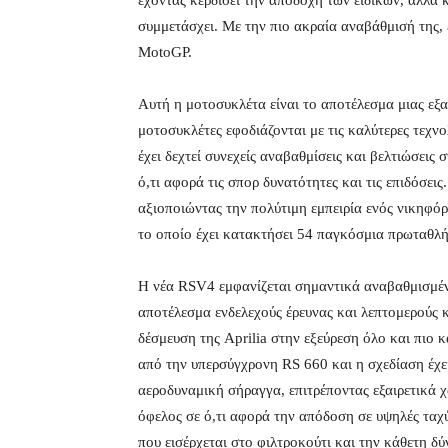
έχοντας κερδίσει την αποδοχή των ειδικών, αλλά 
συμμετάσχει. Με την πιο ακραία αναβάθμισή της,
MotoGP.
Αυτή η μοτοσυκλέτα είναι το αποτέλεσμα μιας εξα
μοτοσυκλέτες εφοδιάζονται με τις καλύτερες τεχν
έχει δεχτεί συνεχείς αναβαθμίσεις και βελτιώσει
ό,τι αφορά τις σπορ δυνατότητες και τις επιδόσει
αξιοποιώντας την πολύτιμη εμπειρία ενός νικηφόρ
το οποίο έχει κατακτήσει 54 παγκόσμια πρωταθλή
Η νέα RSV4 εμφανίζεται σημαντικά αναβαθμισμένη
αποτέλεσμα ενδελεχούς έρευνας και λεπτομερούς 
δέσμευση της Aprilia στην εξεύρεση όλο και πιο 
από την υπερσύγχρονη RS 660 και η σχεδίαση έχ
αεροδυναμική σήραγγα, επιτρέποντας εξαιρετικά 
όφελος σε ό,τι αφορά την απόδοση σε υψηλές ταχύ
που εισέρχεται στο φιλτροκούτι και την κάθετη