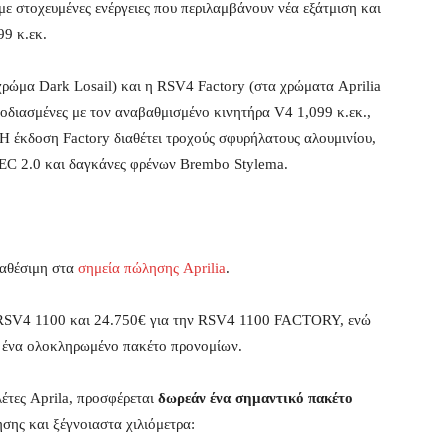
 με στοχευμένες ενέργειες που περιλαμβάνουν νέα εξάτμιση και
99 κ.εκ.
χρώμα Dark Losail) και η RSV4 Factory (στα χρώματα Aprilia
εφοδιασμένες με τον αναβαθμισμένο κινητήρα V4 1,099 κ.εκ.,
 Η έκδοση Factory διαθέτει τροχούς σφυρήλατους αλουμινίου,
 EC 2.0 και δαγκάνες φρένων Brembo Stylema.
ιαθέσιμη στα
σημεία πώλησης Aprilia
.
ην RSV4 1100 και 24.750€ για την RSV4 1100 FACTORY, ενώ
μή ένα ολοκληρωμένο πακέτο προνομίων.
λέτες Aprila, προσφέρεται
δωρεάν ένα σημαντικό πακέτο
σης και ξέγνοιαστα χιλιόμετρα: