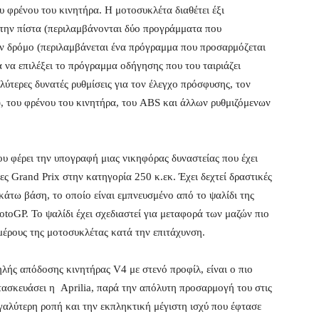
 φρένου του κινητήρα. Η μοτοσυκλέτα διαθέτει έξι
 την πίστα (περιλαμβάνονται δύο προγράμματα που
ον δρόμο (περιλαμβάνεται ένα πρόγραμμα που προσαρμόζεται
 να επιλέξει το πρόγραμμα οδήγησης που του ταιριάζει
λύτερες δυνατές ρυθμίσεις για τον έλεγχο πρόσφυσης, τον
, του φρένου του κινητήρα, του ABS και άλλων ρυθμιζόμενων
ίου φέρει την υπογραφή μιας νικηφόρας δυναστείας που έχει
ς Grand Prix στην κατηγορία 250 κ.εκ. Έχει δεχτεί δραστικές
 κάτω βάση, το οποίο είναι εμπνευσμένο από το ψαλίδι της
toGP. Το ψαλίδι έχει σχεδιαστεί για μεταφορά των μαζών πιο
μέρους της μοτοσυκλέτας κατά την επιτάχυνση.
ής απόδοσης κινητήρας V4 με στενό προφίλ, είναι ο πιο
τασκευάσει η Aprilia, παρά την απόλυτη προσαρμογή του στις
γαλύτερη ροπή και την εκπληκτική μέγιστη ισχύ που έφτασε