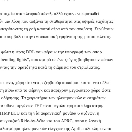
στοιχεία στα πλευρικά πάνελ, αλλά έχουν ενσωματωθεί
ν μια λύση που αυξάνει τη σταθερότητα στις υψηλές ταχύτητες
, εκτρέποντας τη ροή καυτού αέρα από τον αναβάτη. Συνθέτουν
που συμβάλει στην εντυπωσιακή εμφάνιση της μοτοσυκλέτας.
κά φώτα ημέρας DRL που φέρουν την υπογραφή των σπορ
 “bending lights”, που αφορά σε ένα ζεύγος βοηθητικών φώτων
ντας την ορατότητα κατά τη διάρκεια του στριψίματος.
λτιωμένα, χάρη στο νέο ρεζερβουάρ καυσίμου και τη νέα σέλα
έση πίσω από το φέρινγκ και παρέχουν μεγαλύτερο χώρο ώστε
ση οδήγησης. Τα χειριστήρια των ηλεκτρονικών συστημάτων
 νέα οθόνη οργάνων TFT είναι μεγαλύτερη και πληρέστερη.
i 11MP ECU και τη νέα αδρανειακή μονάδα 6 αξόνων, η
ο του γκαζιού Ride-by-Wire και του APRC, όπου η λογική
ή πλατφόρμα ηλεκτρονικών ελέγχων της Aprilia ολοκληρώνεται