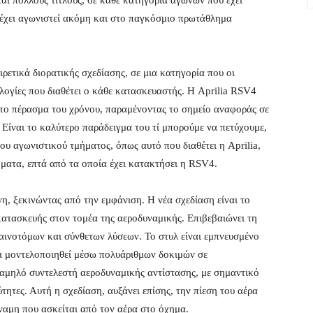
και πολλούς τίτλους, σε κάθε κατηγορία αγώνων που έχει
 έχει αγωνιστεί ακόμη και στο παγκόσμιο πρωτάθλημα
ιρετικά διορατικής σχεδίασης, σε μια κατηγορία που οι
ολογίες που διαθέτει ο κάθε κατασκευαστής. Η Aprilia RSV4
ς στο πέρασμα του χρόνου, παραμένοντας το σημείο αναφοράς σε
ς. Είναι το καλύτερο παράδειγμα του τί μπορούμε να πετύχουμε,
ου αγωνιστικού τμήματος, όπως αυτό που διαθέτει η Aprilia,
ματα, επτά από τα οποία έχει κατακτήσει η RSV4.
, ξεκινώντας από την εμφάνιση. Η νέα σχεδίαση είναι το
κατασκευής στον τομέα της αεροδυναμικής. Επιβεβαιώνει τη
καινοτόμων και σύνθετων λύσεων. Το στυλ είναι εμπνευσμένο
ει μοντελοποιηθεί μέσω πολυάριθμων δοκιμών σε
χαμηλό συντελεστή αεροδυναμικής αντίστασης, με σημαντικό
τητες. Αυτή η σχεδίαση, αυξάνει επίσης, την πίεση του αέρα
 δύναμη που ασκείται από τον αέρα στο όχημα.