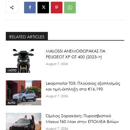
RELATED ARTICLES
ΜΑLOSSI ΑΝΕΜΟΘΩΡΑΚΑΣ ΓΙΑ
PEUGEOT XP GT 400 (2023->)
August 7, 2026
MOTO
Leapmotor T03: Πλούσιος εξοπλισμός
και τιμή-έκπληξη στα €16.190
August 7, 2026
AUTO
Όμιλος Σαρακάκη: Πυροσβεστικό
Maxus T60 Max στην ΕΠΟΜΕΑ Βιλίων
August 7, 2026