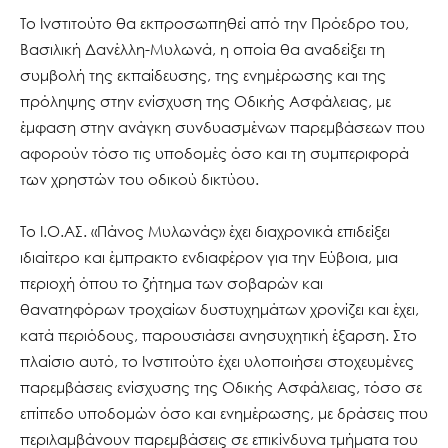
Το Ινστιτούτο θα εκπροσωπηθεί από την Πρόεδρο του,
Βασιλική Δανέλλη-Μυλωνά, η οποία θα αναδείξει τη
συμβολή της εκπαίδευσης, της ενημέρωσης και της
πρόληψης στην ενίσχυση της Οδικής Ασφάλειας, με
έμφαση στην ανάγκη συνδυασμένων παρεμβάσεων που
αφορούν τόσο τις υποδομές όσο και τη συμπεριφορά
των χρηστών του οδικού δικτύου.
Το Ι.Ο.ΑΣ. «Πάνος Μυλωνάς» έχει διαχρονικά επιδείξει
ιδιαίτερο και έμπρακτο ενδιαφέρον για την Εύβοια, μια
περιοχή όπου το ζήτημα των σοβαρών και
θανατηφόρων τροχαίων δυστυχημάτων χρονίζει και έχει,
κατά περιόδους, παρουσιάσει ανησυχητική έξαρση. Στο
πλαίσιο αυτό, το Ινστιτούτο έχει υλοποιήσει στοχευμένες
παρεμβάσεις ενίσχυσης της Οδικής Ασφάλειας, τόσο σε
επίπεδο υποδομών όσο και ενημέρωσης, με δράσεις που
περιλαμβάνουν παρεμβάσεις σε επικίνδυνα τμήματα του