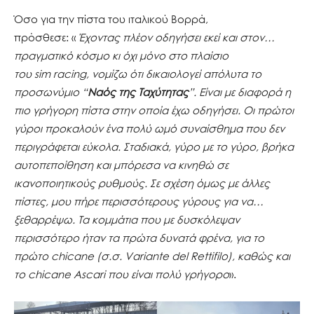
Όσο για την πίστα του ιταλικού Βορρά,
πρόσθεσε: «
Έχοντας πλέον οδηγήσει εκεί και στον…
πραγματικό κόσμο κι όχι μόνο στο πλαίσιο
του
sim
racing, νομίζω ότι δικαιολογεί απόλυτα το
προσωνύμιο “
Ναός της Ταχύτητας
”. Είναι με διαφορά η
πιο γρήγορη πίστα στην οποία έχω οδηγήσει. Οι πρώτοι
γύροι προκαλούν ένα πολύ ωμό συναίσθημα που δεν
περιγράφεται εύκολα. Σταδιακά, γύρο με το γύρο, βρήκα
αυτοπεποίθηση και μπόρεσα να κινηθώ σε
ικανοποιητικούς ρυθμούς. Σε σχέση όμως με άλλες
πίστες, μου πήρε περισσότερους γύρους για να…
ξεθαρρέψω. Τα κομμάτια που με δυσκόλεψαν
περισσότερο ήταν τα πρώτα δυνατά φρένα, για το
πρώτο chicane (σ.σ.
Variante
del
Rettifilo), καθώς και
το chicane Ascari που είναι πολύ γρήγορο
».