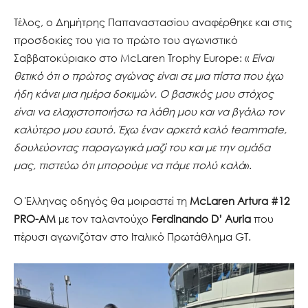
Τέλος, ο Δημήτρης Παπαναστασίου αναφέρθηκε και στις
προσδοκίες του για το πρώτο του αγωνιστικό
Σαββατοκύριακο στο McLaren Trophy Europe: «
Είναι
θετικό ότι ο πρώτος αγώνας είναι σε μια πίστα που έχω
ήδη κάνει μια ημέρα δοκιμών. Ο βασικός μου στόχος
είναι να ελαχιστοποιήσω τα λάθη μου και να βγάλω τον
καλύτερο μου εαυτό. Έχω έναν αρκετά καλό teammate,
δουλεύοντας παραγωγικά μαζί του και με την ομάδα
μας, πιστεύω ότι μπορούμε να πάμε πολύ καλά
».
Ο Έλληνας οδηγός θα μοιραστεί τη
McLaren Artura #12
PRO-AM
με τον ταλαντούχο
Ferdinando D’ Auria
που
πέρυσι αγωνιζόταν στο Ιταλικό Πρωτάθλημα GT.