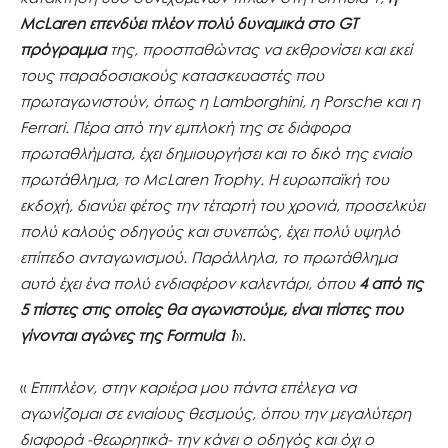
McLaren επενδύει πλέον πολύ δυναμικά στο GT
πρόγραμμα
της, προσπαθώντας να εκθρονίσει και εκεί
τους παραδοσιακούς κατασκευαστές που
πρωταγωνιστούν, όπως η Lamborghini, η Porsche και η
Ferrari. Πέρα από την εμπλοκή της σε διάφορα
πρωταθλήματα, έχει δημιουργήσει και το δικό της ενιαίο
πρωτάθλημα, το
McLaren
Trophy. Η ευρωπαϊκή του
εκδοχή, διανύει φέτος την τέταρτή του χρονιά, προσελκύει
πολύ καλούς οδηγούς και συνεπώς, έχει πολύ υψηλό
επίπεδο ανταγωνισμού. Παράλληλα, το πρωτάθλημα
αυτό έχει ένα πολύ ενδιαφέρον καλεντάρι, όπου
4 από τις
5 πίστες στις οποίες θα αγωνιστούμε, είναι πίστες που
γίνονται αγώνες της Formula 1
».
«
Επιπλέον, στην καριέρα μου πάντα επέλεγα να
αγωνίζομαι σε ενιαίους θεσμούς, όπου την μεγαλύτερη
διαφορά -θεωρητικά- την κάνει ο οδηγός και όχι ο