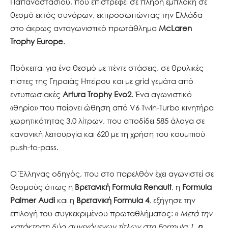
Παπαναστασίου, που επιστρέφει σε πλήρη εμπλοκή σε
θεσμό εκτός συνόρων, εκπροσωπώντας την Ελλάδα
στο άκρως ανταγωνιστικό πρωτάθλημα
McLaren
Trophy Europe
.
Πρόκειται για ένα θεσμό με πέντε στάσεις, σε θρυλικές
πίστες της Γηραιάς Ηπείρου και με grid γεμάτα από
εντυπωσιακές
Artura Trophy Evo2
. Ένα αγωνιστικό
«θηρίο» που παίρνει ώθηση από V6 Twin-Turbo κινητήρα
χωρητικότητας 3.0 λίτρων, που αποδίδει 585 άλογα σε
κανονική λειτουργία και 620 με τη χρήση του κουμπιού
push-to-pass.
Ο Έλληνας οδηγός, που στο παρελθόν έχει αγωνιστεί σε
θεσμούς όπως η
Βρετανική Formula Renault
, η
Formula
Palmer Audi
και η
Βρετανική Formula 4
, εξήγησε την
επιλογή του συγκεκριμένου πρωταθλήματος: «
Μετά την
κατάκτηση δύο συνεχόμενων τίτλων στη
Formula 1,
η