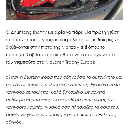
Ο Δημήτρης είχε την ευκαιρία να πάρει μία πρώτη γεύση
από το νέο του… γραφείο και μάλιστα, με τις
δοκιμές
να
διεξάγονται στην πίστα της Monza – εκεί όπου το
προσεχές Σαββατοκύριακο θα κάνει και το αγωνιστικό
του
ντεμπούτο
στο McLaren Trophy Europe.
«
Ήταν η δεύτερη φορά που οδηγούσα το αυτοκίνητο και
μου έκανε την ίδια, πολύ καλή εντύπωση. Είναι ένα πολύ
γρήγορο αυτοκίνητο, καλά ζυγισμένο, με αρκετά
ουδέτερη συμπεριφορά και σταθερό πίσω μέρος στις
γρήγορες καμπές. Φυσικά όσο πλησιάζεις τα όρια του,
αρχίζει να γίνεται πιο απαιτητικό
», σημείωσε ο Έλληνας
οδηγός.