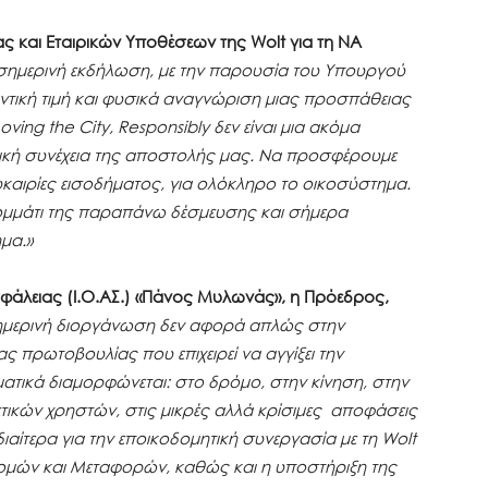
ς και Εταιρικών Υποθέσεων της Wolt για τη ΝΑ
σημερινή εκδήλωση, με την παρουσία του Υπουργού
αντική τιμή και φυσικά αναγνώριση μιας προσπάθειας
oving the City, Responsibly δεν είναι μια ακόμα
ική συνέχεια της αποστολής μας. Να προσφέρουμε
ευκαιρίες εισοδήματος, για ολόκληρο το οικοσύστημα.
κομμάτι της παραπάνω δέσμευσης και σήμερα
μα.»
σφάλειας (Ι.Ο.ΑΣ.) «Πάνος Μυλωνάς», η Πρόεδρος,
μερινή διοργάνωση δεν αφορά απλώς στην
 πρωτοβουλίας που επιχειρεί να αγγίξει την
ατικά διαμορφώνεται: στο δρόμο, στην κίνηση, στην
τικών χρηστών, στις μικρές αλλά κρίσιμες αποφάσεις
ιαίτερα για την εποικοδομητική συνεργασία με τη Wolt
δομών και Μεταφορών, καθώς και η υποστήριξη της