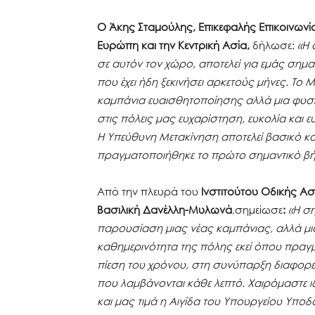
Ο Άκης Σταμούλης, Επικεφαλής Επικοινωνία
Ευρώπη και την Κεντρική Ασία,
δήλωσε:
«Η 
σε αυτόν τον χώρο, αποτελεί για εμάς σημ
που έχει ήδη ξεκινήσει αρκετούς μήνες. Το M
καμπάνια ευαισθητοποίησης αλλά μια φυσ
στις πόλεις μας ευχαρίστηση, ευκολία και 
Η Υπεύθυνη Μετακίνηση αποτελεί βασικό 
πραγματοποιήθηκε το πρώτο σημαντικό βή
Από την πλευρά του
Ινστιτούτου Οδικής Α
Βασιλική Δανέλλη-Μυλωνά
,σημείωσε
:
«Η ση
παρουσίαση μιας νέας καμπάνιας, αλλά μιας
καθημερινότητα της πόλης εκεί όπου πραγμ
πίεση του χρόνου, στη συνύπαρξη διαφορε
που λαμβάνονται κάθε λεπτό. Χαιρόμαστε ιδ
και μας τιμά η Αιγίδα του Υπουργείου Υπο