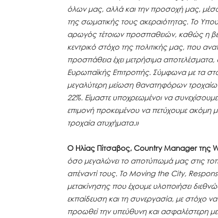
όλων μας, αλλά και την προσοχή μας, μέ
της σωματικής τους ακεραιότητας. Το Υπο
αρωγός τέτοιων προσπαθειών, καθώς η βελ
κεντρικό στόχο της πολιτικής μας, που αν
προσπάθεια έχει μετρήσιμα αποτελέσματα
Ευρωπαϊκής Επιτροπής. Σύμφωνα με τα στοι
μεγαλύτερη μείωση θανατηφόρων τροχαίων
22%. Είμαστε υποχρεωμένοι να συνεχίσουμε
επιμονή προκειμένου να πετύχουμε ακόμη 
τροχαία ατυχήματα.»
Ο Ηλίας Πίτσαβος, Country
Manager
της W
όσο μεγαλώνει το αποτύπωμά μας στις τοπι
απέναντί τους. Το Moving the City, Respon
μετακίνησης που έχουμε υλοποιήσει διεθνώ
εκπαίδευση και τη συνεργασία, με στόχο 
προωθεί την υπεύθυνη και ασφαλέστερη με