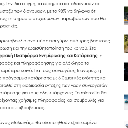
. Την ίδια στιγμή, τα ευρήματα καταδεικνύουν ότι
εταξύ των διανομέων, με το 98% να δηλώνει ότι
ντας τη σημασία στοχευμένων παρεμβάσεων που θα
ρακτικές.
 πρωτοβουλία αναπτύσσεται γύρω από τρεις βασικούς
έρωση και την ευαισθητοποίηση του κοινού. Στο
φιακή Πλατφόρμα Ενημέρωσης και Κατάρτισης
, η
ναφοράς και πληροφόρησης για ολόκληρο το
ευρύτερο κοινό. Για τους συνεργάτες διανομείς, η
πρόγραμμα κατάρτισης με 6 θεματικές ενότητες και
ματωθεί στη διαδικασία ένταξης των νέων συνεργατών
ατάρτισης για τους ήδη υπάρχοντες. Το microsite θα
παρέχοντας χρήσιμες πληροφορίες και συμβουλές για
τρα και επιβραβεύσεις.
Πάνος Μυλωνάς», θα υλοποιηθούν εξειδικευμένα