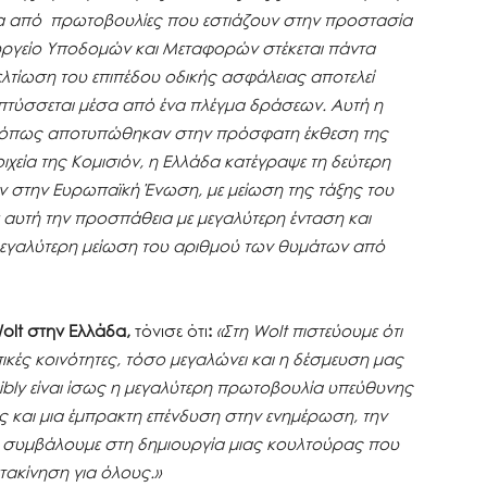
σα από πρωτοβουλίες που εστιάζουν στην προστασία
υργείο Υποδομών και Μεταφορών στέκεται πάντα
τίωση του επιπέδου οδικής ασφάλειας αποτελεί
απτύσσεται μέσα από ένα πλέγμα δράσεων. Αυτή η
, όπως αποτυπώθηκαν στην πρόσφατη έκθεση της
χεία της Κομισιόν, η Ελλάδα κατέγραψε τη δεύτερη
 στην Ευρωπαϊκή Ένωση, με μείωση της τάξης του
 αυτή την προσπάθεια με μεγαλύτερη ένταση και
μεγαλύτερη μείωση του αριθμού των θυμάτων από
olt στην Ελλάδα,
τόνισε ότι
:
«Στη Wolt πιστεύουμε ότι
κές κοινότητες, τόσο μεγαλώνει και η δέσμευση μας
sibly είναι ίσως η μεγαλύτερη πρωτοβουλία υπεύθυνης
ς και μια έμπρακτη επένδυση στην ενημέρωση, την
να συμβάλουμε στη δημιουργία μιας κουλτούρας που
τακίνηση για όλους.»