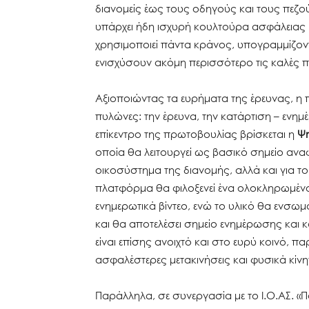
διανομείς έως τους οδηγούς και τους πεζούς
υπάρχει ήδη ισχυρή κουλτούρα ασφάλειας μ
χρησιμοποιεί πάντα κράνος, υπογραμμίζο
ενισχύσουν ακόμη περισσότερο τις καλές π
Αξιοποιώντας τα ευρήματα της έρευνας, η
πυλώνες: την έρευνα, την κατάρτιση – ενημ
επίκεντρο της πρωτοβουλίας βρίσκεται η
Ψη
οποία θα λειτουργεί ως βασικό σημείο α
οικοσύστημα της διανομής, αλλά και για το 
πλατφόρμα θα φιλοξενεί ένα ολοκληρωμένο 
ενημερωτικά βίντεο, ενώ το υλικό θα ενσω
και θα αποτελέσει σημείο ενημέρωσης και κ
είναι επίσης ανοιχτό και στο ευρύ κοινό, 
ασφαλέστερες μετακινήσεις και φυσικά κίνη
Παράλληλα, σε συνεργασία με το Ι.Ο.ΑΣ. «