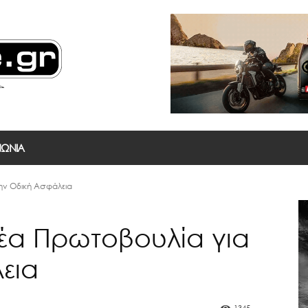
ΝΩΝΙΑ
την Οδική Ασφάλεια
Νέα Πρωτοβουλία για
εια
1345