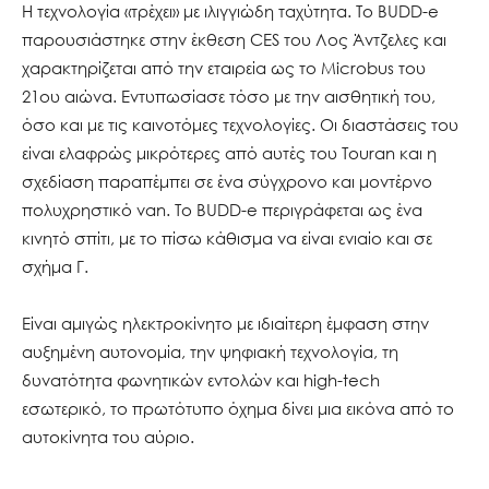
Η τεχνολογία «τρέχει» με ιλιγγιώδη ταχύτητα. Το BUDD-e
παρουσιάστηκε στην έκθεση CES του Λος Άντζελες και
χαρακτηρίζεται από την εταιρεία ως το Microbus του
21ου αιώνα. Εντυπωσίασε τόσο με την αισθητική του,
όσο και με τις καινοτόμες τεχνολογίες. Οι διαστάσεις του
είναι ελαφρώς μικρότερες από αυτές του Touran και η
σχεδίαση παραπέμπει σε ένα σύγχρονο και μοντέρνο
πολυχρηστικό van. Το BUDD-e περιγράφεται ως ένα
κινητό σπίτι, με το πίσω κάθισμα να είναι ενιαίο και σε
σχήμα Γ.
Είναι αμιγώς ηλεκτροκίνητο με ιδιαίτερη έμφαση στην
αυξημένη αυτονομία, την ψηφιακή τεχνολογία, τη
δυνατότητα φωνητικών εντολών και high-tech
εσωτερικό, το πρωτότυπο όχημα δίνει μια εικόνα από το
αυτοκίνητα του αύριο.