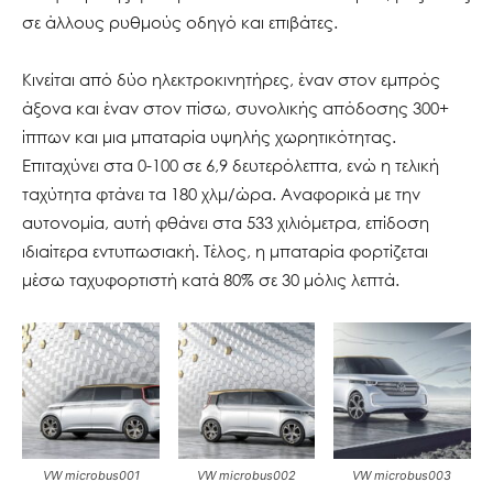
σε άλλους ρυθμούς οδηγό και επιβάτες.
Κινείται από δύο ηλεκτροκινητήρες, έναν στον εμπρός
άξονα και έναν στον πίσω, συνολικής απόδοσης 300+
ίππων και μια μπαταρία υψηλής χωρητικότητας.
Επιταχύνει στα 0-100 σε 6,9 δευτερόλεπτα, ενώ η τελική
ταχύτητα φτάνει τα 180 χλμ/ώρα. Αναφορικά με την
αυτονομία, αυτή φθάνει στα 533 χιλιόμετρα, επίδοση
ιδιαίτερα εντυπωσιακή. Τέλος, η μπαταρία φορτίζεται
μέσω ταχυφορτιστή κατά 80% σε 30 μόλις λεπτά.
VW microbus001
VW microbus002
VW microbus003