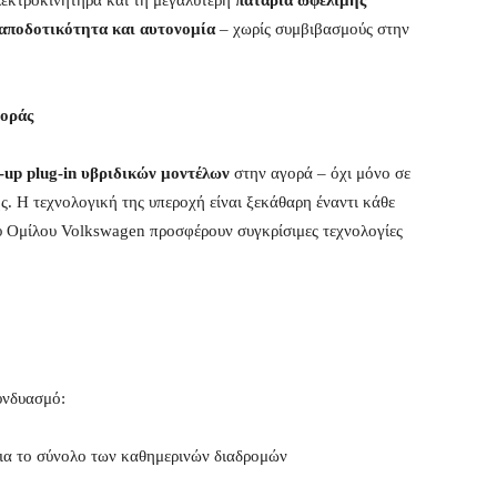
λεκτροκινητήρα και τη μεγαλύτερη
παταρία ωφέλιμης
αποδοτικότητα και αυτονομία
– χωρίς συμβιβασμούς στην
γοράς
e-up plug-in υβριδικών μοντέλων
στην αγορά – όχι μόνο σε
ης. Η τεχνολογική της υπεροχή είναι ξεκάθαρη έναντι κάθε
υ Ομίλου Volkswagen προσφέρουν συγκρίσιμες τεχνολογίες
υνδυασμό:
ια το σύνολο των καθημερινών διαδρομών