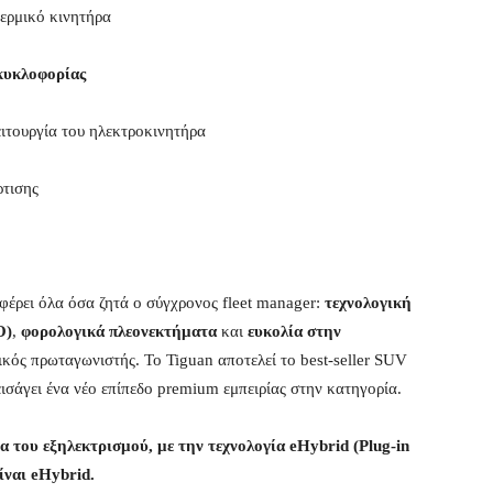
θερμικό κινητήρα
κυκλοφορίας
ιτουργία του ηλεκτροκινητήρα
ρτισης
έρει όλα όσα ζητά ο σύγχρονος fleet manager:
τεχνολογική
O)
,
φορολογικά πλεονεκτήματα
και
ευκολία στην
νικός πρωταγωνιστής. Το Tiguan αποτελεί το best-seller SUV
ισάγει ένα νέο επίπεδο premium εμπειρίας στην κατηγορία.
 του εξηλεκτρισμού, με την τεχνολογία eHybrid (Plug-in
ίναι eHybrid.