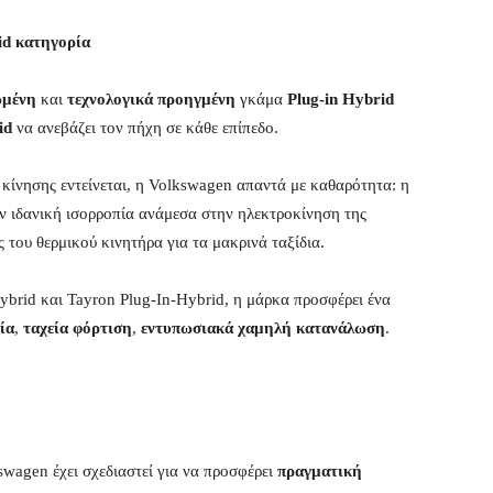
id κατηγορία
ωμένη
και
τεχνολογικά προηγμένη
γκάμα
Plug-in Hybrid
id
να ανεβάζει τον πήχη σε κάθε επίπεδο.
κίνησης εντείνεται, η Volkswagen απαντά με καθαρότητα: η
ην ιδανική ισορροπία ανάμεσα στην ηλεκτροκίνηση της
 του θερμικού κινητήρα για τα μακρινά ταξίδια.
ybrid και Tayron Plug-In-Hybrid, η μάρκα προσφέρει ένα
ία
,
ταχεία φόρτιση
,
εντυπωσιακά χαμηλή κατανάλωση
.
swagen έχει σχεδιαστεί για να προσφέρει
πραγματική