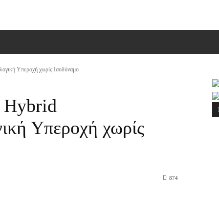
ΠΙΚΟΙΝΩΝΙΑ
MORE
ολογική Υπεροχή χωρίς Ισοδύναμο
 Hybrid
γική Υπεροχή χωρίς
874