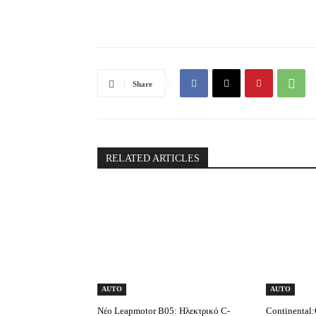
Share
RELATED ARTICLES
AUTO
AUTO
Νέο Leapmotor B05: Ηλεκτρικό C-
Continental:Ο