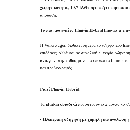
1.5 TSI evo2
, που σε συνδυασμό με τον ισχυρό η
χωρητικότητας 19,7 kWh
, προσφέρει
κορυφαία 
απόδοση.
Το πιο προηγμένο Plug-in Hybrid line-up της α
Η Volkswagen διαθέτει σήμερα το ισχυρότερο
lin
επιδόσεις, αλλά και σε συνολική εμπειρία οδήγησ
ανταγωνιστή, καθώς μόνο τα υπόλοιπα brands το
και προδιαγραφές.
Γιατί Plug-in Hybrid;
Τα
plug-in υβριδικά
προσφέρουν ένα μοναδικό σ
•
Ηλεκτρική οδήγηση με χαμηλή κατανάλωση
γ