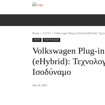
ΑΡΧΙΚΗ
AUTO
MOTO
Ε
Home
AUTO
Volkswagen Plug-in Hybrid (eHybrid): Τεχν
AUTO
ΠΑΡΟΥΣΙΑΣΗ
Volkswagen Plug-in
(eHybrid): Τεχνολο
Ισοδύναμο
July 24, 2025