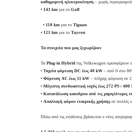
καθημερινή ηλεκτροκίνηση
– χωρίς περιορισμού
•
143 km
για το
Golf
•
118 km
για το
Tiguan
•
121 km
για το
Tayron
Τα στοιχεία που μας ξεχωρίζουν
Τα
Plug-in Hybrid
της Volkswagen προσφέρουν 
•
Ταχεία φόρτιση DC έως 40 kW
– από 0 στο 80
•
Φόρτιση AC έως 11 kW
– πλήρης φόρτιση σε 2
•
Μέγιστη συνδυαστική ισχύς έως 272 PS / 400
•
Κατανάλωση καυσίμου από τις χαμηλότερες τ
•
Απαλλαγή φόρου εταιρικής χρήσης
σε πολλές ε
Πίσω από τις επιδόσεις βρίσκεται ο νέος υπερτρο