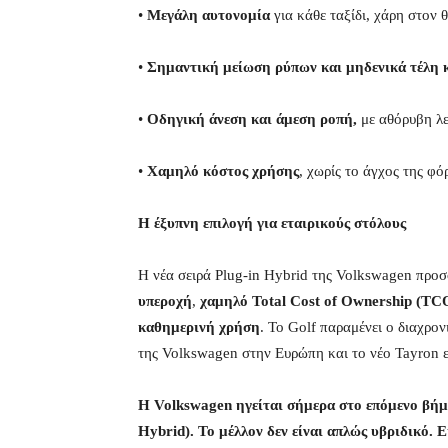
•
Μεγάλη αυτονομία
για κάθε ταξίδι, χάρη στον 
•
Σημαντική μείωση ρύπων και μηδενικά τέλη 
•
Οδηγική άνεση και άμεση ροπή,
με αθόρυβη λε
•
Χαμηλό κόστος χρήσης
, χωρίς το άγχος της φό
Η έξυπνη επιλογή για εταιρικούς στόλους
Η νέα σειρά Plug-in Hybrid
της
Volkswagen προσφ
υπεροχή
,
χαμηλό Total Cost of Ownership (TC
καθημερινή χρήση
. Το Golf παραμένει ο διαχρο
της Volkswagen στην Ευρώπη και το νέο Tayron ε
Η Volkswagen ηγείται σήμερα στο επόμενο βήμα
Hybrid). Το μέλλον δεν είναι απλώς υβριδικό. Ε