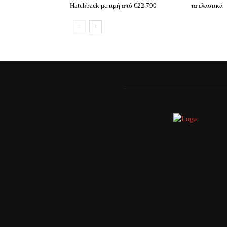
Hatchback με τιμή από €22.790
τα ελαστικά