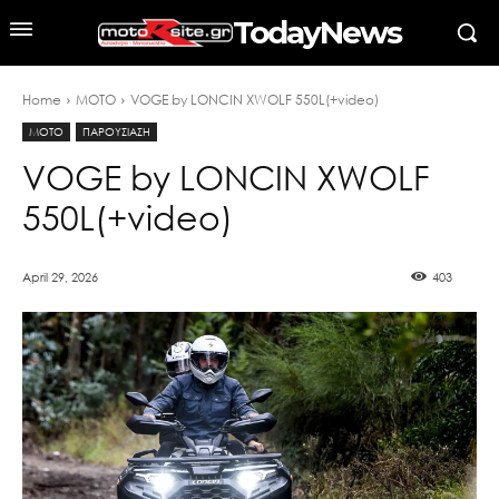
TodayNews
Home
MOTO
VOGE by LONCIN XWOLF 550L(+video)
MOTO
ΠΑΡΟΥΣΙΑΣΗ
VOGE by LONCIN XWOLF
550L(+video)
April 29, 2026
403