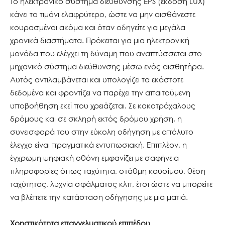
Το ηλεκτρονικό σύστημα διεύθυνσης EPS (έκδοση LUX)
κάνει το τιμόνι ελαφρύτερο, ώστε να μην αισθάνεστε
κουρασμένοι ακόμα και όταν οδηγείτε για μεγάλα
χρονικά διαστήματα. Πρόκειται για μια ηλεκτρονική
μονάδα που ελέγχει τη δύναμη που αναπτύσσεται στο
μηχανικό σύστημα διεύθυνσης μέσω ενός αισθητήρα.
Αυτός αντιλαμβάνεται και υπολογίζει τα εκάστοτε
δεδομένα και φροντίζει να παρέχει την απαιτούμενη
υποβοήθηση εκεί που χρειάζεται. Σε κακοτράχαλους
δρόμους και σε σκληρή εκτός δρόμου χρήση, η
συνεισφορά του στην εύκολη οδήγηση με απόλυτο
έλεγχο είναι πραγματικά εντυπωσιακή. Επιπλέον, η
έγχρωμη ψηφιακή οθόνη εμφανίζει με σαφήνεια
πληροφορίες όπως ταχύτητα, στάθμη καυσίμου, θέση
ταχύτητας, λυχνία σφάλματος κλπ, έτσι ώστε να μπορείτε
να βλέπετε την κατάσταση οδήγησης με μια ματιά.
Χρηστικότητα επαγγελματικού επιπέδου