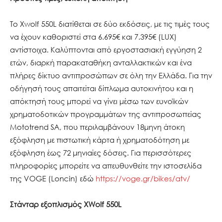
Το Xwolf 550L διατίθεται σε δύο εκδόσεις, με τις τιμές τους
να έχουν καθοριστεί στα 6.695€ και 7.395€ (LUX)
αντίστοιχα. Καλύπτονται από εργοστασιακή εγγύηση 2
ετών, διαρκή παρακαταθήκη ανταλλακτικών και ένα
πλήρες δίκτυο αντιπροσώπων σε όλη την Ελλάδα. Για την
οδήγησή τους απαιτείται δίπλωμα αυτοκινήτου και η
απόκτησή τους μπορεί να γίνει μέσω των ευνοϊκών
χρηματοδοτικών προγραμμάτων της αντιπροσωπείας
Mototrend SA, που περιλαμβάνουν 18μηνη άτοκη
εξόφληση με πιστωτική κάρτα ή χρηματοδότηση με
εξόφληση έως 72 μηνιαίες δόσεις. Για περισσότερες
πληροφορίες μπορείτε να απευθυνθείτε την ιστοσελίδα
της VOGE (Loncin) εδώ
https://voge.gr/bikes/atv/
Στάνταρ εξοπλισμός XWolf 550L