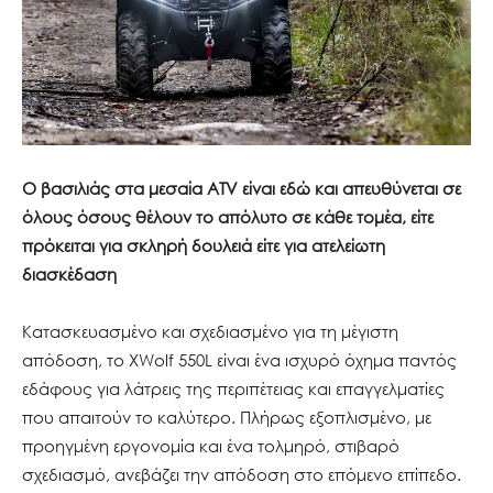
Ο βασιλιάς στα μεσαία ATV είναι εδώ και απευθύνεται σε
όλους όσους θέλουν το απόλυτο σε κάθε τομέα, είτε
πρόκειται για σκληρή δουλειά είτε για ατελείωτη
διασκέδαση
Κατασκευασμένο και σχεδιασμένο για τη μέγιστη
απόδοση, το XWolf 550L είναι ένα ισχυρό όχημα παντός
εδάφους για λάτρεις της περιπέτειας και επαγγελματίες
που απαιτούν το καλύτερο. Πλήρως εξοπλισμένο, με
προηγμένη εργονομία και ένα τολμηρό, στιβαρό
σχεδιασμό, ανεβάζει την απόδοση στο επόμενο επίπεδο.