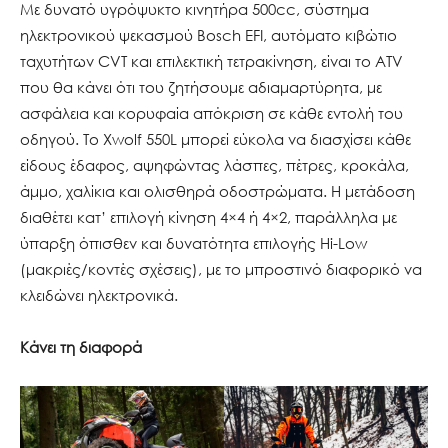
Με δυνατό υγρόψυκτο κινητήρα 500cc, σύστημα
ηλεκτρονικού ψεκασμού Bosch EFI, αυτόματο κιβώτιο
ταχυτήτων CVT και επιλεκτική τετρακίνηση, είναι το ATV
που θα κάνει ότι του ζητήσουμε αδιαμαρτύρητα, με
ασφάλεια και κορυφαία απόκριση σε κάθε εντολή του
οδηγού. Το Xwolf 550L μπορεί εύκολα να διασχίσει κάθε
είδους έδαφος, αψηφώντας λάσπες, πέτρες, κροκάλα,
άμμο, χαλίκια και ολισθηρά οδοστρώματα. Η μετάδοση
διαθέτει κατ’ επιλογή κίνηση 4×4 ή 4×2, παράλληλα με
ύπαρξη όπισθεν και δυνατότητα επιλογής Hi-Low
(μακριές/κοντές σχέσεις), με το μπροστινό διαφορικό να
κλειδώνει ηλεκτρονικά.
Κάνει τη διαφορά