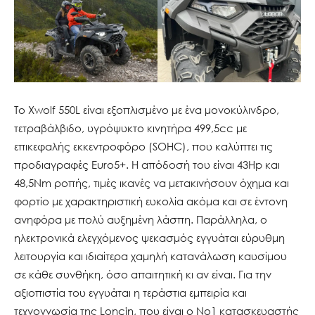
Το Xwolf 550L είναι εξοπλισμένο με ένα μονοκύλινδρο,
τετραβάλβιδο, υγρόψυκτο κινητήρα 499,5cc με
επικεφαλής εκκεντροφόρο (SOHC), που καλύπτει τις
προδιαγραφές Euro5+. Η απόδοσή του είναι 43Hp και
48,5Nm ροπής, τιμές ικανές να μετακινήσουν όχημα και
φορτίο με χαρακτηριστική ευκολία ακόμα και σε έντονη
ανηφόρα με πολύ αυξημένη λάσπη. Παράλληλα, ο
ηλεκτρονικά ελεγχόμενος ψεκασμός εγγυάται εύρυθμη
λειτουργία και ιδιαίτερα χαμηλή κατανάλωση καυσίμου
σε κάθε συνθήκη, όσο απαιτητική κι αν είναι. Για την
αξιοπιστία του εγγυάται η τεράστια εμπειρία και
τεχνογνωσία της Loncin, που είναι ο Νο1 κατασκευαστής