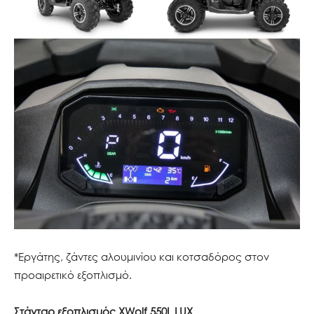
*Eργάτης, ζάντες αλουμινίου και κοτσαδόρος στον
προαιρετικό εξοπλισμό.
Στάνταρ εξοπλισμός XWolf 550L LUX