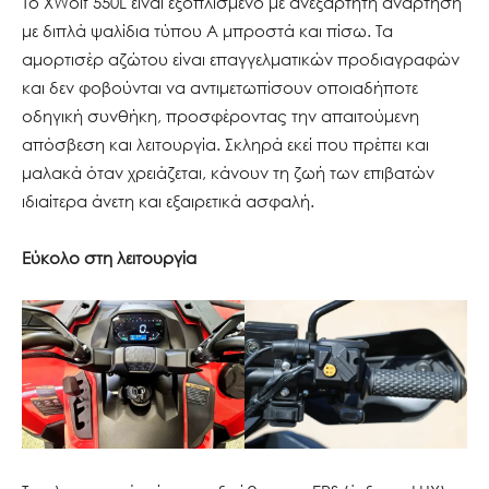
Το XWolf 550L είναι εξοπλισμένο με ανεξάρτητη ανάρτηση
με διπλά ψαλίδια τύπου Α μπροστά και πίσω. Tα
αμορτισέρ αζώτου είναι επαγγελματικών προδιαγραφών
και δεν φοβούνται να αντιμετωπίσουν οποιαδήποτε
οδηγική συνθήκη, προσφέροντας την απαιτούμενη
απόσβεση και λειτουργία. Σκληρά εκεί που πρέπει και
μαλακά όταν χρειάζεται, κάνουν τη ζωή των επιβατών
ιδιαίτερα άνετη και εξαιρετικά ασφαλή.
Εύκολο στη λειτουργία