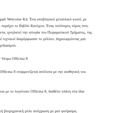
ομψό Welcome Kit. Ένα υποβλητικό μεταλλικό κουτί, με
, περιέχει το Βιβλίο Κατόχου. Ένας πολύτιμος τόμος που,
τα, ιχνηλατεί την ιστορία του Πειραματικού Τμήματος, της
οί τεχνικοί διαμόρφωσαν το μέλλον, δημιουργώντας μια
χεδιασμού.
 Vespa Officina 8
fficina 8 εναρμονίζεται απόλυτα με την αισθητική του
ι με το λογότυπο Officina 8, διαθέτει πλάτη στα ίδια
ική βιομηχανική μπλε απόχρωση με ματ φινίρισμα,