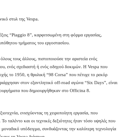
νικό στυλ της Vespa.
λέξεις “Piaggio 8”, καρφιτσωμένη στη φόρμα εργασίας,
λυπόθητου τμήματος του εργοστασίου.
 όλους τους άλλους, πιστοποιούσε την αριστεία ενός
ου, ενός σχεδιαστή ή ενός οδηγού δοκιμών. Η Vespa που
οχής το 1950, η θρυλική “98 Corsa” που πέτυχε το ρεκόρ
υριάρχησαν στον εξαντλητικό off-road αγώνα “Six Days”, είναι
ουργήματα που δημιουργήθηκαν στο Officina 8.
ιοτεχνία, ενισχύοντας τη χειροποίητη εργασία, που
 Το ταλέντο και οι τεχνικές δεξιότητες ήταν τόσο υψηλές που
α μοναδικό υπόδειγμα, συνδυάζοντας την καλύτερη τεχνολογία
έκανε τη Vespa διάσημη.