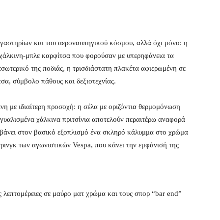
γαστηρίων και του αεροναυπηγικού κόσμου, αλλά όχι μόνο: η
η χάλκινη-μπλε καρφίτσα που φορούσαν με υπερηφάνεια τα
εσωτερικό της ποδιάς, η τρισδιάστατη πλακέτα αφιερωμένη σε
σα, σύμβολο πάθους και δεξιοτεχνίας.
ένη με ιδιαίτερη προσοχή: η σέλα με οριζόντια θερμομόνωση
α γυαλισμένα χάλκινα πριτσίνια αποτελούν περαιτέρω αναφορά
βάνει στον βασικό εξοπλισμό ένα σκληρό κάλυμμα στο χρώμα
ρινγκ των αγωνιστικών Vespa, που κάνει την εμφάνισή της
 λεπτομέρειες σε μαύρο ματ χρώμα και τους σπορ “bar end”