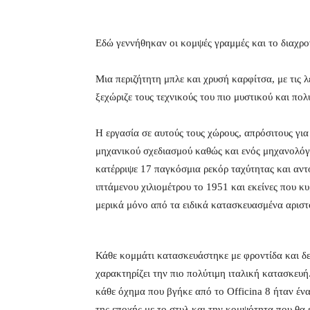
Εδώ γεννήθηκαν οι κομψές γραμμές και το διαχρο
Μια περιζήτητη μπλε και χρυσή καρφίτσα, με τις 
ξεχώριζε τους τεχνικούς του πιο μυστικού και πο
Η εργασία σε αυτούς τους χώρους, απρόσιτους για
μηχανικού σχεδιασμού καθώς και ενός μηχανολόγ
κατέρριψε 17 παγκόσμια ρεκόρ ταχύτητας και αντ
ιπτάμενου χιλιομέτρου το 1951 και εκείνες που κ
μερικά μόνο από τα ειδικά κατασκευασμένα αριστ
Κάθε κομμάτι κατασκευάστηκε με φροντίδα και δεξ
χαρακτηρίζει την πιο πολύτιμη ιταλική κατασκευή.
κάθε όχημα που βγήκε από το Officina 8 ήταν έν
της εποχής με το στυλ και την κομψότητα που θα 