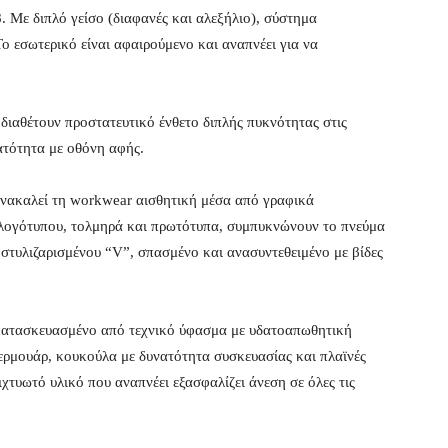
8. Με διπλό γείσο (διαφανές και αλεξήλιο), σύστημα
Το εσωτερικό είναι αφαιρούμενο και αναπνέει για να
διαθέτουν προστατευτικό ένθετο διπλής πυκνότητας στις
ατότητα με οθόνη αφής.
ανακαλεί τη workwear αισθητική μέσα από γραφικά
 λογότυπου, τολμηρά και πρωτότυπα, συμπυκνώνουν το πνεύμα
 στυλιζαρισμένου “V”, σπασμένο και ανασυντεθειμένο με βίδες
ι κατασκευασμένο από τεχνικό ύφασμα με υδατοαπωθητική
φερμουάρ, κουκούλα με δυνατότητα συσκευασίας και πλαϊνές
χτυωτό υλικό που αναπνέει εξασφαλίζει άνεση σε όλες τις