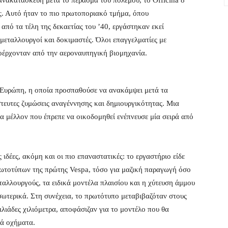
 ανακατασκευή μετά το πέρασμα του πολέμου, το Officina 8
ς. Αυτό ήταν το πιο πρωτοποριακό τμήμα, όπου
πό τα τέλη της δεκαετίας του ’40, εργάστηκαν εκεί
 μεταλλουργοί και δοκιμαστές. Όλοι επαγγελματίες με
ροέρχονταν από την αεροναυπηγική βιομηχανία.
 Ευρώπη, η οποία προσπαθούσε να ανακάμψει μετά τα
τευτες ζυμώσεις αναγέννησης και δημιουργικότητας. Μια
α μέλλον που έπρεπε να οικοδομηθεί ενέπνευσε μία σειρά από
ιδέες, ακόμη και οι πιο επαναστατικές: το εργαστήριο είδε
ρωτοτύπων της πρώτης Vespa, τόσο για μαζική παραγωγή όσο
εταλλουργούς, τα ειδικά μοντέλα πλαισίου και η χύτευση άμμου
εσωτερικά. Στη συνέχεια, το πρωτότυπο μεταβιβαζόταν στους
ιλιάδες χιλιόμετρα, αποφάσιζαν για το μοντέλο που θα
κά οχήματα.