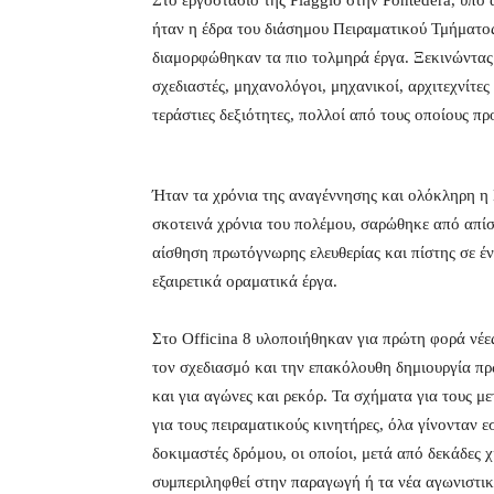
Στο εργοστάσιο της Piaggio στην Pontedera, υπό
ήταν η έδρα του διάσημου Πειραματικού Τμήματο
διαμορφώθηκαν τα πιο τολμηρά έργα. Ξεκινώντας α
σχεδιαστές, μηχανολόγοι, μηχανικοί, αρχιτεχνίτες
τεράστιες δεξιότητες, πολλοί από τους οποίους π
Ήταν τα χρόνια της αναγέννησης και ολόκληρη η
σκοτεινά χρόνια του πολέμου, σαρώθηκε από απίσ
αίσθηση πρωτόγνωρης ελευθερίας και πίστης σε έν
εξαιρετικά οραματικά έργα.
Στο Officina 8 υλοποιήθηκαν για πρώτη φορά νέες 
τον σχεδιασμό και την επακόλουθη δημιουργία π
και για αγώνες και ρεκόρ. Τα σχήματα για τους μ
για τους πειραματικούς κινητήρες, όλα γίνονταν 
δοκιμαστές δρόμου, οι οποίοι, μετά από δεκάδες χ
συμπεριληφθεί στην παραγωγή ή τα νέα αγωνιστι