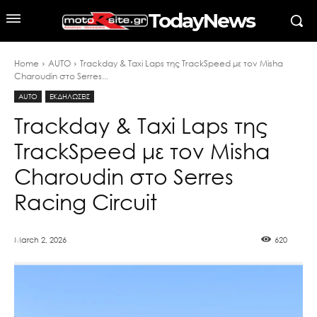
TodayNews
Home
AUTO
Trackday & Taxi Laps της TrackSpeed με τον Misha
Charoudin στο Serres...
AUTO
ΕΚΔΗΛΩΣΕΙΣ
Trackday & Taxi Laps της
TrackSpeed με τον Misha
Charoudin στο Serres
Racing Circuit
March 2, 2026
620