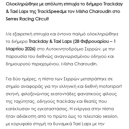
Ολοκληρώθηκε με απόλυτη επιτυχία το διήμερο Trackday
& Taxi Laps της
TrackSpeed
με τον Misha Charoudin στο
Serres Racing Circuit
Με εξαιρετική επιτυχία και έντονο παλμό ολοκληρώθηκε
το διήμερο
Trackday & Taxi Laps (28 Φεβρουαρίου – 1
Μαρτίου 2026)
στο Αυτοκινητοδρόμιο Σερρών, με την
παρουσία του διεθνώς αναγνωρισμένου οδηγού και
δημιουργού περιεχομένου, Misha Charoudin.
Για δύο ημέρες, η πίστα των Σερρών μετατράπηκε σε
σημείο αναφοράς για την ελληνική και διεθνή motorsport
σκηνή, φιλοξενώντας εκατοντάδες φανατικούς φίλους
της ταχύτητας, οδηγούς trackday και θεατές που
κατέκλυσαν τις εγκαταστάσεις. Η ενέργεια στην πίστα
ήταν αδιάκοπη από το πρώτο έως το τελευταίο session,
με κορυφαία στιγμή τα δυναμικά Taxi Laps με την