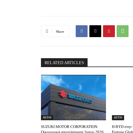
Share
RELATED ARTICLES
AUTO
AUTO
SUZUKI MOTOR CORPORATION:
Η BYD στην 9
Οικονομικά αποτελέσματα 3μηνο 2026
Fortune Glo