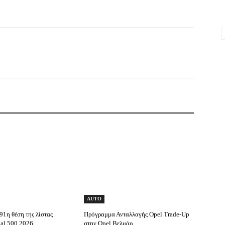
AUTO
1η θέση της λίστας
Πρόγραμμα Ανταλλαγής Opel Trade-Up
bal 500 2026
στην Opel Βελμάρ