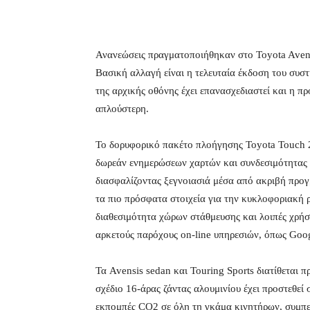
Ανανεώσεις πραγματοποιήθηκαν στο Toyota Aven
Βασική αλλαγή είναι η τελευταία έκδοση του συσ
της αρχικής οθόνης έχει επανασχεδιαστεί και η 
απλούστερη.
Το δορυφορικό πακέτο πλοήγησης Toyota Touch 
δωρεάν ενημερώσεων χαρτών και συνδεσιμότητας γ
διασφαλίζοντας ξεγνοιασιά μέσα από ακριβή προ
τα πιο πρόσφατα στοιχεία για την κυκλοφοριακή ρο
διαθεσιμότητα χώρων στάθμευσης και λοιπές χρήσ
αρκετούς παρόχους on-line υπηρεσιών, όπως Googl
Τα Avensis sedan και Touring Sports διατίθεται π
σχέδιο 16-άρας ζάντας αλουμινίου έχει προστεθεί 
εκπομπές CO2 σε όλη τη γκάμα κινητήρων, συμπερ