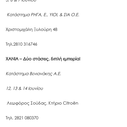
Κατάστημα ΡΗΓΑ, Ε., ΥΙΟΙ, & ΣΙΑ Ο.Ε.
Χριστομιχάλη Ξυλούρη 48
Τηλ.2810 316746
ΧΑΝΙΑ – Δύο στάσεις, διπλή εμπειρία!
Κατάστημα Βενιανάκης Α.Ε.
12, 13 & 14 Ιουνίου
Λεωφόρος Σούδας, Κτήριο Citroën
Τηλ. 2821 080370