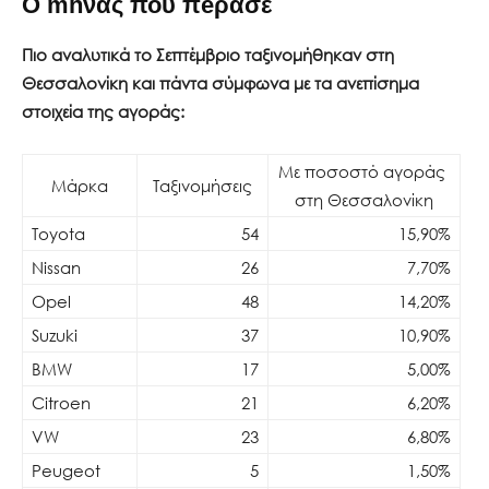
Ο mhνας που πeρασε
Πιο αναλυτικά το Σεπτέμβριο ταξινομήθηκαν στη
Θεσσαλονίκη και πάντα σύμφωνα με τα ανεπίσημα
στοιχεία της αγοράς:
Με ποσοστό αγοράς
Mάρκα
Ταξινομήσεις
στη Θεσσαλονίκη
Toyota
54
15,90%
Nissan
26
7,70%
Opel
48
14,20%
Suzuki
37
10,90%
BMW
17
5,00%
Citroen
21
6,20%
VW
23
6,80%
Peugeot
5
1,50%