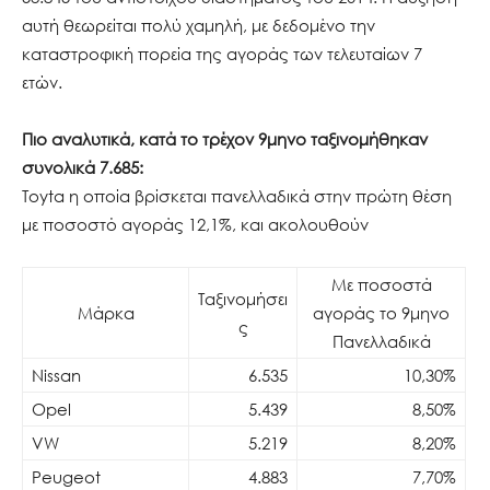
αυτή θεωρείται πολύ χαμηλή, με δεδομένο την
καταστροφική πορεία της αγοράς των τελευταίων 7
ετών.
Πιο αναλυτικά, κατά το τρέχον 9μηνο ταξινομήθηκαν
συνολικά 7.685:
Toyta η οποία βρίσκεται πανελλαδικά στην πρώτη θέση
με ποσοστό αγοράς 12,1%, και ακολουθούν
Με ποσοστά
Ταξινομήσει
Mάρκα
αγοράς το 9μηνο
ς
Πανελλαδικά
Nissan
6.535
10,30%
Opel
5.439
8,50%
VW
5.219
8,20%
Peugeot
4.883
7,70%