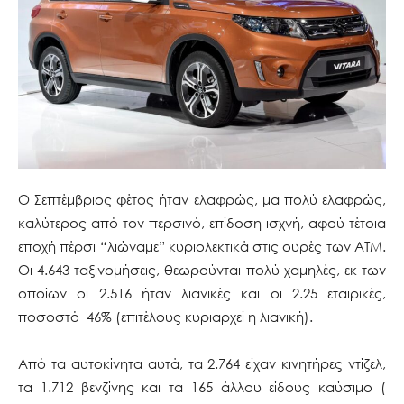
Ο Σεπτέμβριος φέτος ήταν ελαφρώς, μα πολύ ελαφρώς,
καλύτερος από τον περσινό, επίδοση ισχνή, αφού τέτοια
εποχή πέρσι “λιώναμε” κυριολεκτικά στις ουρές των ΑΤΜ.
Οι 4.643 ταξινομήσεις, θεωρούνται πολύ χαμηλές, εκ των
οποίων οι 2.516 ήταν λιανικές και οι 2.25 εταιρικές,
ποσοστό 46% (επιτέλους κυριαρχεί η λιανική).
Από τα αυτοκίνητα αυτά, τα 2.764 είχαν κινητήρες ντίζελ,
τα 1.712 βενζίνης και τα 165 άλλου είδους καύσιμο (