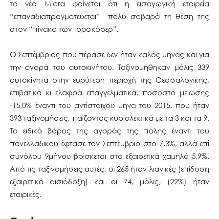
το νέο Micra φαίνεται ότι η εισαγωγική εταιρεία
“επαναδιαπραγματεύεται” πολύ σοβαρά τη θέση της
στον “πίνακα των topσκόρερ”.
Ο Σεπτέμβριος που πέρασε δεν ήταν καλός μήνας και για
την αγορά του αυτοκινήτου. Ταξινομήθηκαν μόλις 339
αυτοκίνητα στην ευρύτερη περιοχή της Θεσσαλονίκης,
επιβατικά κι ελαφρά επαγγελματικά, ποσοστό μείωσης
-15,0% έναντι του αντίστοιχου μήνα του 2015, που ήταν
393 ταξινομήσεις, παίζοντας κυριολεκτικά με τα 3 και τα 9.
Το ειδικό βάρος της αγοράς της πόλης έναντι του
πανελλαδικού έφτασε τον Σεπτέμβριο στο 7,3%, αλλά επί
συνόλου 9μήνου βρίσκεται στο εξαιρετικά χαμηλό 5,9%.
Από τις ταξινομήσεις αυτές, οι 265 ήταν λιανικές (επίδοση
εξαιρετικά αισιόδοξη) και οι 74, μόλις, (22%) ήταν
εταιρικές.