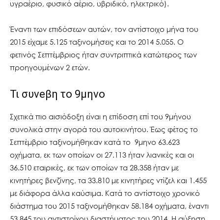
υγραέριο, φυσικό αέριο, υβριδικό, ηλεκτρικό).
Έναντι των επιδόσεων αυτών, τον αντίστοιχο μήνα του
2015 είχαμε 5.125 ταξινομήσεις και το 2014 5.055. Ο
φετινός Σεπτέμβριος ήταν συντριπτικά κατώτερος των
προηγουμένων 2 ετών.
Τι συνeβη το 9μηνο
Σχετικά πιο αισιόδοξη είναι η επίδοση επί του 9μήνου
συνολικά στην αγορά του αυτοκινήτου. Έως φέτος το
Σεπτέμβριο ταξινομήθηκαν κατά το 9μηνο 63.623
οχήματα, εκ των οποίων οι 27.113 ήταν λιανικές και οι
36.510 εταιρικές, εκ των οποίων τα 28.358 ήταν με
κινητήρες βενζίνης, τα 33.810 με κινητήρες ντίζελ και 1.455
με διάφορα άλλα καύσιμα. Κατά το αντίστοιχο χρονικό
διάστημα του 2015 ταξινομήθηκαν 58.184 οχήματα, έναντι
53.845 του αντιστοίχου διαστήματος του 2014. Η αύξηση