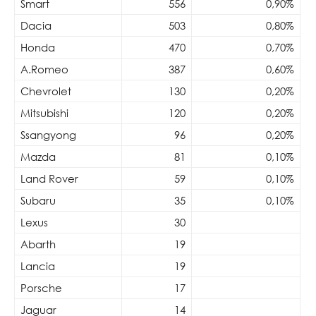
Smart
556
0,90%
Dacia
503
0,80%
Honda
470
0,70%
A.Romeo
387
0,60%
Chevrolet
130
0,20%
Mitsubishi
120
0,20%
Ssangyong
96
0,20%
Mazda
81
0,10%
Land Rover
59
0,10%
Subaru
35
0,10%
Lexus
30
Abarth
19
Lancia
19
Porsche
17
Jaguar
14