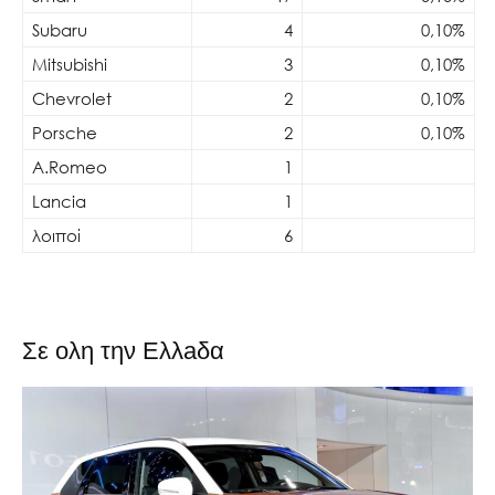
Subaru
4
0,10%
Mitsubishi
3
0,10%
Chevrolet
2
0,10%
Porsche
2
0,10%
A.Romeo
1
Lancia
1
λοιποί
6
Σε oλη την Ελλaδα