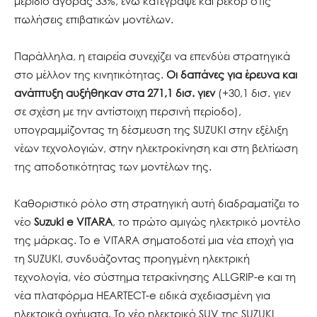
μερίδιο αγοράς 33%, ενώ κατέγραψε και ρεκόρ στις
πωλήσεις επιβατικών μοντέλων.
Παράλληλα, η εταιρεία συνεχίζει να επενδύει στρατηγικά
στο μέλλον της κινητικότητας.
Οι δαπάνες
για έρευνα και
ανάπτυξη αυξήθηκαν στα 271,1 δισ. γιεν
(+30,1 δισ. γιεν
σε σχέση με την αντίστοιχη περσινή περίοδο),
υπογραμμίζοντας τη δέσμευση της SUZUKI στην εξέλιξη
νέων τεχνολογιών, στην ηλεκτροκίνηση και στη βελτίωση
της αποδοτικότητας των μοντέλων της.
Καθοριστικό ρόλο στη στρατηγική αυτή διαδραματίζει το
νέο
Suzuki e VITARA
, το πρώτο αμιγώς ηλεκτρικό μοντέλο
της μάρκας. Το e VITARA σηματοδοτεί μια νέα εποχή για
τη SUZUKI, συνδυάζοντας προηγμένη ηλεκτρική
τεχνολογία, νέο σύστημα τετρακίνησης ALLGRIP-e και τη
νέα πλατφόρμα HEARTECT-e ειδικά σχεδιασμένη για
ηλεκτρικά οχήματα. Το νέο ηλεκτρικό SUV της SUZUKI