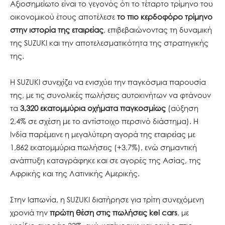
Αξιοσημείωτο είναι το γεγονός ότι το τέταρτο τρίμηνο του
οικονομικού έτους αποτέλεσε
το πιο κερδοφόρο τρίμηνο
στην ιστορία της εταιρείας
, επιβεβαιώνοντας τη δυναμική
της SUZUKI και την αποτελεσματικότητα της στρατηγικής
της.
Η SUZUKI συνεχίζει να ενισχύει την παγκόσμια παρουσία
της, με τις συνολικές πωλήσεις αυτοκινήτων να φτάνουν
τα
3,320 εκατομμύρια οχήματα παγκοσμίως
(αύξηση
2,4% σε σχέση με το αντίστοιχο περσινό διάστημα). Η
Ινδία παρέμεινε η μεγαλύτερη αγορά της εταιρείας με
1,862 εκατομμύρια πωλήσεις (+3,7%), ενώ σημαντική
ανάπτυξη καταγράφηκε και σε αγορές της Ασίας, της
Αφρικής και της Λατινικής Αμερικής.
Στην Ιαπωνία, η SUZUKI διατήρησε για τρίτη συνεχόμενη
χρονιά την
πρώτη θέση στις πωλήσεις kei cars
, με