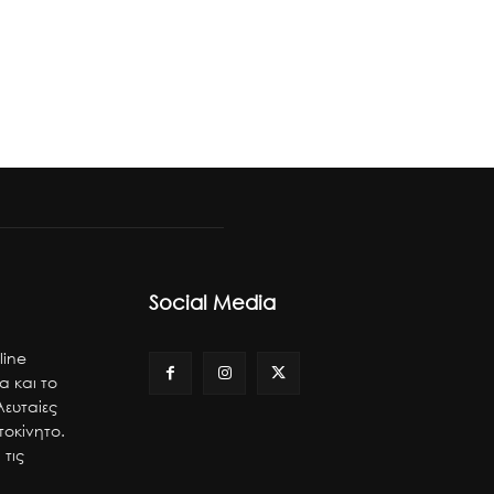
Social Media
line
α και το
λευταίες
τοκίνητο.
 τις