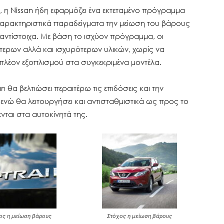
 η Nissan ήδη εφαρμόζει ένα εκτεταμένο πρόγραμμα
 χαρακτηριστικά παραδείγματα την μείωση του βάρους
i αντίστοιχα. Με βάση το ισχύον πρόγραμμα, οι
τερων αλλά και ισχυρότερων υλικών, χωρίς να
πλέον εξοπλισμού στα συγκεκριμένα μοντέλα.
 θα βελτιώσει περαιτέρω τις επιδόσεις και την
νώ θα λειτουργήσει και αντισταθμιστικά ως προς το
ται στα αυτοκίνητά της.
ος η μείωση βάρους
Στόχος η μείωση βάρους