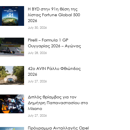
Η BYD στην 91η θέση της
λίστας Fortune Global 500
2026
July 30, 2026
Pirelli – Formula 1 GP
Ουγγαρίας 2026 – Αγώνας
July 28, 2026
42ο AVIN Ράλλυ Φθιώτιδος
2026
July 27, 2026
Διπλός θρίαμβος για τον
Δημήτρη Παπαναστασίου στο
Misano
July 27, 2026
Πρόγραμμα Ανταλλαγής Opel