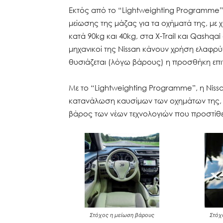
Εκτός από το “Lightweighting Programme”,
μείωσης της μάζας για τα οχήματά της, με
κατά 90kg και 40kg, στα X-Trail και Qashqa
μηχανικοί της Nissan κάνουν χρήση ελαφρύ
θυσιάζεται (λόγω βάρους) η προσθήκη επι
Με το “Lightweighting Programme”, η Nissan
κατανάλωση καυσίμων των οχημάτων της, ε
βάρος των νέων τεχνολογιών που προστίθεν
Στόχος η μείωση βάρους
Στόχ