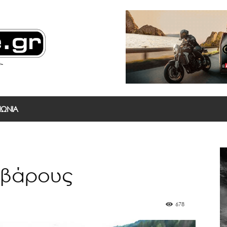
ΝΩΝΙΑ
 βάρους
678