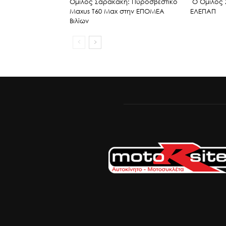
Όμιλος Σαρακάκη: Πυροσβεστικό
Ο Όμιλος 
Maxus T60 Max στην ΕΠΟΜΕΑ
ΕΛΕΠΑΠ
Βιλίων