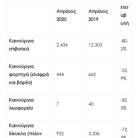
Μετ
Απρίλιος
Απρίλιος
αβ
2020
2019
ολή
Καινούργια
-80,
2.434
12.303
επιβατικά
2%
Καινούργια
-32,
φορτηγά (ελαφρά
444
662
9%
και βαρέα)
Καινούργια
-82,
7
40
λεωφορεία
5%
Καινούργια
-72,
δίκυκλα (πλέον
922
3.336
4%