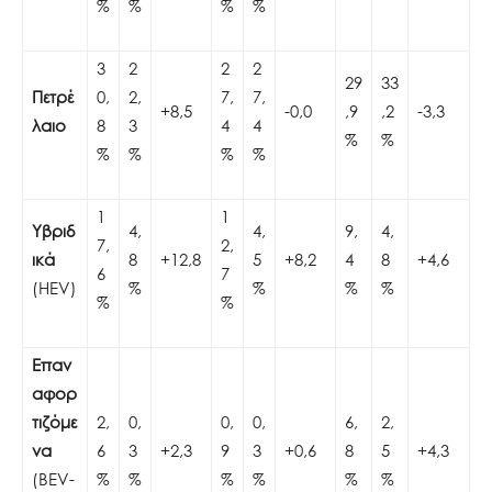
%
%
%
%
3
2
2
2
29
33
Πετρέ
0,
2,
7,
7,
+8,5
-0,0
,9
,2
-3,3
λαιο
8
3
4
4
%
%
%
%
%
%
1
1
Υβριδ
4,
4,
9,
4,
7,
2,
ικά
8
+12,8
5
+8,2
4
8
+4,6
6
7
(HEV)
%
%
%
%
%
%
Επαν
αφορ
τιζόμε
2,
0,
0,
0,
6,
2,
να
6
3
+2,3
9
3
+0,6
8
5
+4,3
(BEV-
%
%
%
%
%
%