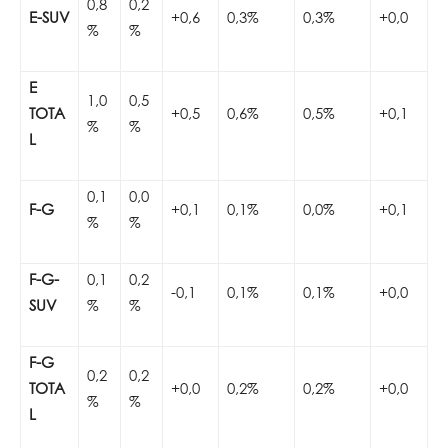
0,8
0,2
E-SUV
+0,6
0,3%
0,3%
+0,0
%
%
E
1,0
0,5
TOTA
+0,5
0,6%
0,5%
+0,1
%
%
L
0,1
0,0
F-G
+0,1
0,1%
0,0%
+0,1
%
%
F-G-
0,1
0,2
-0,1
0,1%
0,1%
+0,0
SUV
%
%
F-G
0,2
0,2
TOTA
+0,0
0,2%
0,2%
+0,0
%
%
L