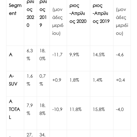
ρίλι
ρίλι
Segm
ριος
ριος
ος
ος
(μον
(μον
ent
-Απρίλι
-Απρίλι
202
201
άδες
άδες
ος 2020
ος 2019
0
9
μεριδ
μεριδί
ίου)
ου)
6,3
18,
A
-11,7
9,9%
14,5%
-4,6
%
0%
A-
1,6
0,7
+0,9
1,8%
1,4%
+0,4
SUV
%
%
A
7,9
18,
TOTA
-10,9
11,8%
15,8%
-4,0
%
8%
L
27,
34,