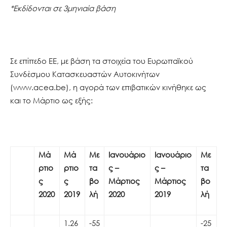
*
Εκδίδονται σε 3μηνιαία βάση
Σε επίπεδο ΕΕ, με βάση τα στοιχεία του Ευρωπαϊκού
Συνδέσμου Κατασκευαστών Αυτοκινήτων
(www.acea.be), η αγορά των επιβατικών κινήθηκε ως
και το Μάρτιο ως εξής:
Μά
Μά
Με
Ιανουάριο
Ιανουάριο
Με
ρτιο
ρτιο
τα
ς –
ς –
τα
ς
ς
βο
Μάρτιος
Μάρτιος
βο
2020
2019
λή
2020
2019
λή
1.26
-55
-25