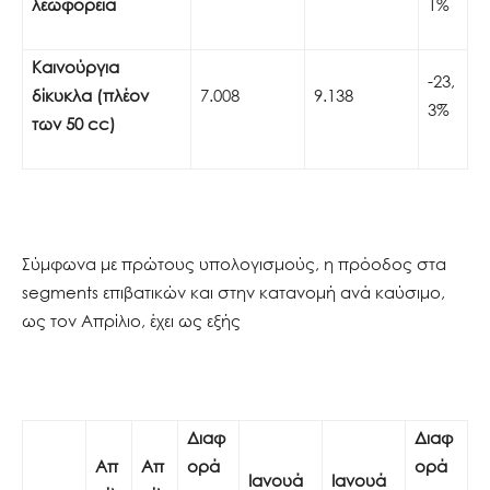
λεωφορεία
1%
Καινούργια
-23,
δίκυκλα (πλέον
7.008
9.138
3%
των 50
cc
)
Σύμφωνα με πρώτους υπολογισμούς, η πρόοδος στα
segments επιβατικών και στην κατανομή ανά καύσιμο,
ως τον Απρίλιο, έχει ως εξής
Διαφ
Διαφ
Απ
Απ
ορά
ορά
Ιανουά
Ιανουά