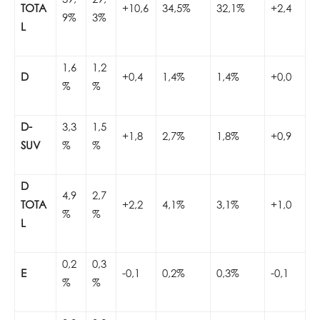
TOTA
+10,6
34,5%
32,1%
+2,4
9%
3%
L
1,6
1,2
D
+0,4
1,4%
1,4%
+0,0
%
%
D-
3,3
1,5
+1,8
2,7%
1,8%
+0,9
SUV
%
%
D
4,9
2,7
TOTA
+2,2
4,1%
3,1%
+1,0
%
%
L
0,2
0,3
E
-0,1
0,2%
0,3%
-0,1
%
%