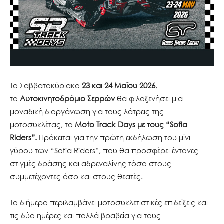
Το Σαββατοκύριακο
23 και 24 Μαΐου 2026
,
το
Αυτοκινητοδρόμιο Σερρών
θα φιλοξενήσει μια
μοναδική διοργάνωση για τους λάτρεις της
μοτοσυκλέτας, το
Moto Track Days με τ
o
υς “Sofia
Riders”.
Πρόκειται για την πρώτη εκδήλωση του μίνι
γύρου των “Sofia Riders”, που θα προσφέρει έντονες
στιγμές δράσης και αδρεναλίνης τόσο στους
συμμετέχοντες όσο και στους θεατές.
Το διήμερο περιλαμβάνει μοτοσυκλετιστικές επιδείξεις και
τις δύο ημέρες και πολλά βραβεία για τους