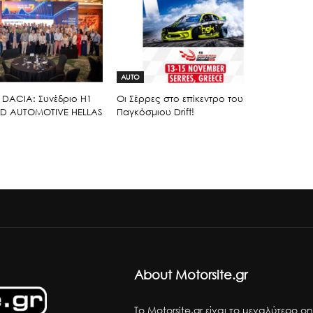
AUTO
 DACIA: Συνέδριο H1
Οι Σέρρες στο επίκεντρο του
D AUTOMOTIVE HELLAS
Παγκόσμιου Drift!
About Motorsite.gr
Το Motorsite.gr είναι το μεγαλύτερο on