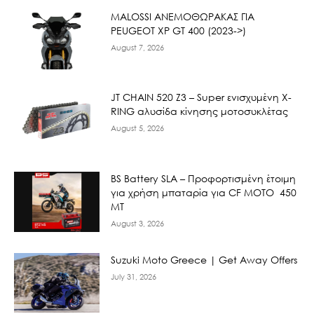
ΜΑLOSSI ΑΝΕΜΟΘΩΡΑΚΑΣ ΓΙΑ
PEUGEOT XP GT 400 (2023->)
August 7, 2026
JT CHAIN 520 Ζ3 – Super ενισχυμένη X-
RING αλυσίδα κίνησης μοτοσυκλέτας
August 5, 2026
BS Battery SLA – Προφορτισμένη έτοιμη
για χρήση μπαταρία για CF MOTO 450
MT
August 3, 2026
Suzuki Moto Greece | Get Away Offers
July 31, 2026