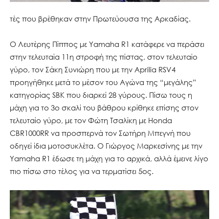
τές που βρέθηκαν στην Πρωτεύουσα της Αρκαδίας.
Ο Λευτέρης Πίππος με Yamaha R1 κατάφερε να περάσει
στην τελευταία 11η στροφή της πίστας, στον τελευταίο
γύρο, τον Σάκη Συνιώρη που με την Aprilia RSV4
προηγήθηκε μετά το μέσον του Αγώνα της “μεγάλης”
κατηγορίας SBK που διαρκεί 28 γύρους. Πίσω τους η
μάχη για το 3ο σκαλί του βάθρου κρίθηκε επίσης στον
τελευταίο γύρο, με τον Φώτη Τσαλίκη με Honda
CBR1000RR να προσπερνά τον Σωτήρη Μπεγνή που
οδηγεί ίδια μοτοσυκλέτα. Ο Γιώργος Μαρκεσίνης με την
Yamaha R1 έδωσε τη μάχη για το αρχικά, αλλά έμεινε λίγο
πιο πίσω στο τέλος για να τερματίσει 5ος.