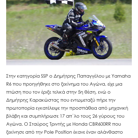
Στην κατηγορία SSP ο Δημήτρης Παπαγγέλου με Yamaha
R6 που προηγήθηκε στο ξεκίνημα του Αγώνα, είχε μια
πτώση που τον έριξε τελικά στην 5η θέση, ενώ ο
Δημήτρης Καρακώστας που εντωμεταξύ πήρε την
πρωτοπορία εγκατέλειψε την προσπάθεια από μηχανική
βλάβη και συμπλήρωσε 17 απ΄λο τους 26 γύρους του
Αγώνα. Ο Σταύρος Τριντής με Honda CBR600RR που
ξεκίνησε από την Pole Position έκανε έναν αλάνθαστο