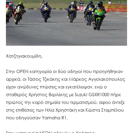
Χατζηγιακουμίδη.
Στην ΟΡΕΝ κατηγορία οι δύο οδηγοί που προηγήθηκαν
αρχικά, οι Τάσος Τζικάκης και Μάρκος Αγγελακόπουλος
είχαν ανώδυνες πτώσεις και εγκατέλειψαν, ενώ ο
σταθερός Χρήστος Βερλέκης με Suzuki GSXR1000 πήρε
πρώτος την καρό σημαία του τερματισμού, αφού άντεξε
στις επιθέσεις των Ηλία Χρηστάκη και Κώστα Σταμπέλου
που οδηγούσαν Yamaha R1.
Στην κατηγορία ΝΕΩΝ οδηγών ο Χρήστος