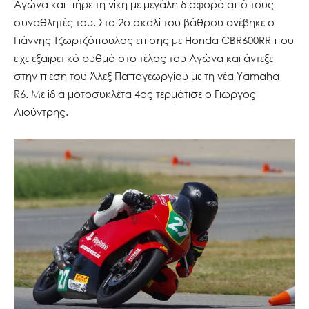
Αγώνα και πήρε τη νίκη με μεγάλη διαφορά από τους
συναθλητές του. Στο 2ο σκαλί του βάθρου ανέβηκε ο
Γιάννης Τζωρτζόπουλος επίσης με Honda CBR600RR που
είχε εξαιρετικό ρυθμό στο τέλος του Αγώνα και άντεξε
στην πίεση του Άλεξ Παπαγεωργίου με τη νέα Yamaha
R6. Με ίδια μοτοσυκλέτα 4ος τερμάτισε ο Γιώργος
Λιούντρης.