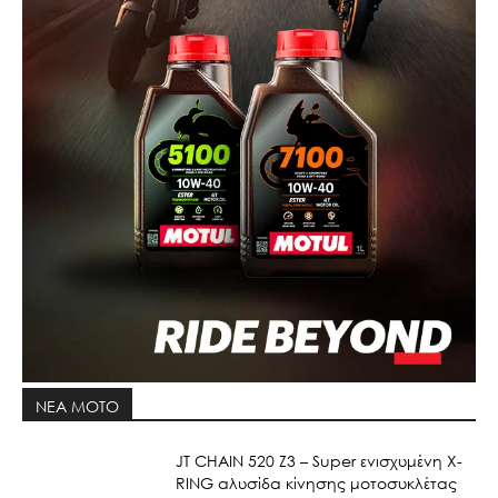
ΝΕΑ MOTO
JT CHAIN 520 Ζ3 – Super ενισχυμένη X-
RING αλυσίδα κίνησης μοτοσυκλέτας