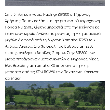
Στην διπλή κατηγορία Racing/SSP300 ο 14χρονος
Χρήστος Παπανικολάου με την pre-Moto3 τετράχρονη
Honda NSF250R, ξέφυγε μπροστά από την εκκίνηση και
έκανε έναν ωραίο Αγώνα παίρνοντας τη νίκη με αρκετά
μεγάλη διαφορά από τη δίχρονη Yamaha TZ250 του
Ανδρέα Λεφέβρ. Στο 3ο σκαλί του βάθρου με ΤΖ250
επίσης, ανέβηκε ο Βασίλης Στάμου. Στην SSP300 των
μικρώ τετράχρονων μοτοσυκλετών ο 14χρονος Νίκος
Ελευθεριάδης με Yamaha R3 πήρε άνετα τη νίκη,
μπροστά από τις ΚΤΜ RC390 των Παναγιώτη Κόκκινου
και Μάκη