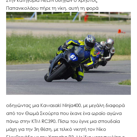
Παπανικολάου πήρε τη νίκη, αυτή τη φορά
οδηγώντας μια Kawasaki Ninja400, με μεγάλη διαφορά
από τον Θωμά Σκούρτα που έκανε ένα ωραίο αγώνα
πάνω στην ΚΤΜ RC390. Πίσω του έγινε μια σπουδαία
μάχη για την 3η θέση, με τελικό νικητή τον Νίκο
Ελευθεριάδη με την Yamaha R3. Με ίδια μοτοσυκλέτα ο