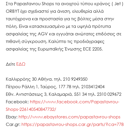
Στα Papastavrou Shops τα ανοιχτού τύπου κράνος ( Jet )
ORBYT έχει σχεδιαστεί για άνεση, ελευθερία αλλά
ταυτόχρονα και προστασία για τις βόλτες μέσα στην
πόλη. Είναι κατασκευασμένο με τα υψηλά πρότυπα
ασφαλείας της AGV και εγγυάται ανώτατες επιδόσεις σε
πιθανή σύγκρουση. Καλύπτει τις προδιάγραφες
ασφαλείας της Ευρωπαϊκής Ένωσης ECE 2205.
Δείτε
ΕΔΩ
Καλλιρρόης 30 Αθήνα. τηλ. 210 9249350
Πέτρου Ράλλη 1, Ταύρος, 177 78 τηλ. 2103412404
Εθν. Αντιστάσεως 3, Καλαμαριά, 551 34 τηλ. 2310 029672
Facebook:
https://www.facebook.com/Papastavrou-
Shops-226140540847732/
Ebay:
http://www.ebaystores.com/papastavrou-shops
Car.gr:
https://papastavrou-shops.car.gr/parts/?ca=778