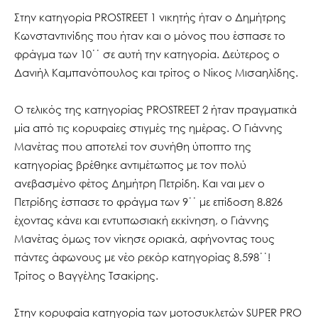
Στην κατηγορία PROSTREET 1 νικητής ήταν ο Δημήτρης
Κωνσταντινίδης που ήταν και ο μόνος που έσπασε το
φράγμα των 10΄΄ σε αυτή την κατηγορία. Δεύτερος ο
Δανιήλ Καμπανόπουλος και τρίτος ο Νίκος Μισαηλίδης.
Ο τελικός της κατηγορίας PROSTREET 2 ήταν πραγματικά
μία από τις κορυφαίες στιγμές της ημέρας. Ο Γιάννης
Μανέτας που αποτελεί τον συνήθη ύποπτο της
κατηγορίας βρέθηκε αντιμέτωπος με τον πολύ
ανεβασμένο φέτος Δημήτρη Πετρίδη. Και ναι μεν ο
Πετρίδης έσπασε το φράγμα των 9΄΄ με επίδοση 8.826
έχοντας κάνει και εντυπωσιακή εκκίνηση, ο Γιάννης
Μανέτας όμως τον νίκησε οριακά, αφήνοντας τους
πάντες άφωνους με νέο ρεκόρ κατηγορίας 8,598΄΄!
Τρίτος ο Βαγγέλης Τσακίρης.
Στην κορυφαία κατηγορία των μοτοσυκλετών SUPER PRO