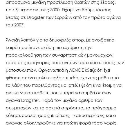
απρόσμενα μεγάλη προσέλευση θεατών στις Σέρρες,
που ξεπερασαν τους 3000! Είχαμε να δούμε τόσους
θεατές σε Dragster των Σερρών, από τον πρώτο αγώνα
του 2007.
Άνοιξη λοιπόν για το δημοφιλές σπορ, με ανοιξιάτικο
καιρό που έκανε ακόμη πιο ευχάριστη την
παρακολούθηση των συναρπαστικών μονομαχιών,
τόσο στις κατηγορίες αυτοκινήτων, όσο και σε αυτές των
μοτοσυκλετών. Οργανωτικά η ΛΕΝΟΕ έδειξε ότι έχει
φθάσει σε ένα πολύ υψηλό επίπεδο, έχοντας μάθει από
τα λάθη του παρελθόντος και απέδειξε ότι είναι έτοιμη να
αντιμετωπίσει κάθε τι που μπορεί να συμβεί σε έναν
αγώνα Dragster. Παρά τον μεγάλο αριθμό των
συμμετοχών και τα αρκετά απρόοπτα, το πρόγραμμα
κύλησε ομαλά, χωρίς ιδιαίτερες καθυστερήσεις και ο
αγώνας ολοκληρώθηκε για πρώτη φορά τόσο νωρίς.