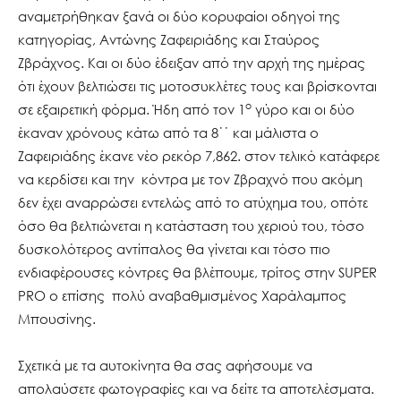
αναμετρήθηκαν ξανά οι δύο κορυφαίοι οδηγοί της
κατηγορίας, Αντώνης Ζαφειριάδης και Σταύρος
Ζβράχνος. Και οι δύο έδειξαν από την αρχή της ημέρας
ότι έχουν βελτιώσει τις μοτοσυκλέτες τους και βρίσκονται
ο
σε εξαιρετική φόρμα. Ήδη από τον 1
γύρο και οι δύο
έκαναν χρόνους κάτω από τα 8΄΄ και μάλιστα ο
Ζαφειριάδης έκανε νέο ρεκόρ 7,862. στον τελικό κατάφερε
να κερδίσει και την κόντρα με τον Ζβραχνό που ακόμη
δεν έχει αναρρώσει εντελώς από το ατύχημα του, οπότε
όσο θα βελτιώνεται η κατάσταση του χεριού του, τόσο
δυσκολότερος αντίπαλος θα γίνεται και τόσο πιο
ενδιαφέρουσες κόντρες θα βλέπουμε, τρίτος στην SUPER
PRO ο επίσης πολύ αναβαθμισμένος Χαράλαμπος
Μπουσίνης.
Σχετικά με τα αυτοκίνητα θα σας αφήσουμε να
απολαύσετε φωτογραφίες και να δείτε τα αποτελέσματα.