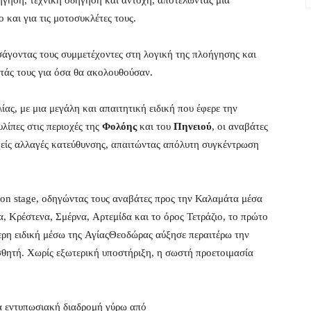
οήγηση, τεχνική οδήγηση και αντοχή, αποτελώντας μια
 και για τις μοτοσυκλέτες τους.
σάγοντας τους συμμετέχοντες στη λογική της πλοήγησης και
τάς τους για όσα θα ακολουθούσαν.
ς, με μια μεγάλη και απαιτητική ειδική που έφερε την
λίπες στις περιοχές της
Φολόης
και του
Πηνειού
, οι αναβάτες
χείς αλλαγές κατεύθυνσης, απαιτώντας απόλυτη συγκέντρωση
on stage, οδηγώντας τους αναβάτες προς την Καλαμάτα μέσα
, Κρέστενα, Σμέρνα, Αρτεμίδα και το όρος Τετράζιο, το πρώτο
τερη ειδική μέσω της ΑγίαςΘεοδώρας αύξησε περαιτέρω την
σθητή. Χωρίς εξωτερική υποστήριξη, η σωστή προετοιμασία
α εντυπωσιακή διαδρομή γύρω από