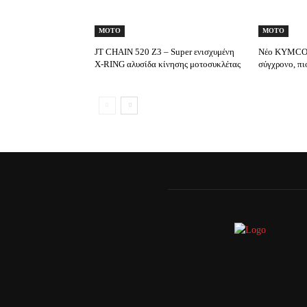
MOTO
MOTO
JT CHAIN 520 Ζ3 – Super ενισχυμένη
Νέο KYMCO A
X-RING αλυσίδα κίνησης μοτοσυκλέτας
σύγχρονο, πι