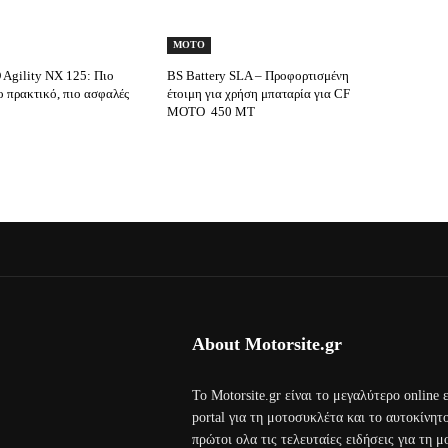
MOTO
gility NX 125: Πιο
BS Battery SLA – Προφορτισμένη
ο πρακτικό, πιο ασφαλές
έτοιμη για χρήση μπαταρία για CF
MOTO 450 MT
About Motorsite.gr
Το Motorsite.gr είναι το μεγαλύτερο online
portal για τη μοτοσυκλέτα και το αυτοκίνητ
πρώτοι ολα τις τελευταίες ειδήσεις για τη 