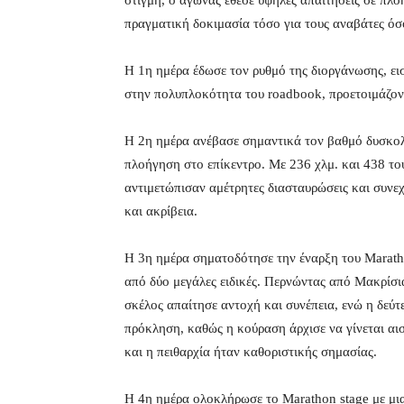
στιγμή, ο αγώνας έθεσε υψηλές απαιτήσεις σε πλ
πραγματική δοκιμασία τόσο για τους αναβάτες όσο
Η 1η ημέρα έδωσε τον ρυθμό της διοργάνωσης, ει
στην πολυπλοκότητα του roadbook, προετοιμάζον
Η 2η ημέρα ανέβασε σημαντικά τον βαθμό δυσκολία
πλοήγηση στο επίκεντρο. Με 236 χλμ. και 438 του
αντιμετώπισαν αμέτρητες διασταυρώσεις και συνε
και ακρίβεια.
Η 3η ημέρα σηματοδότησε την έναρξη του Marath
από δύο μεγάλες ειδικές. Περνώντας από Μακρίσια
σκέλος απαίτησε αντοχή και συνέπεια, ενώ η δεύ
πρόκληση, καθώς η κούραση άρχισε να γίνεται αι
και η πειθαρχία ήταν καθοριστικής σημασίας.
Η 4η ημέρα ολοκλήρωσε το Marathon stage με μι