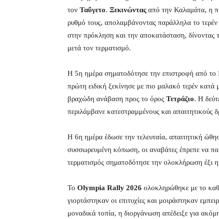
τον
Ταΰγετο
.
Ξεκινώντας
από την Καλαμάτα, η πι
ρυθμό τους, απολαμβάνοντας παράλληλα το τερέν 
στην πρόκληση και την αποκατάσταση, δίνοντας τ
μετά τον τερματισμό.
Η 5η ημέρα σηματοδότησε την επιστροφή από το 
πρώτη ειδική ξεκίνησε με πιο μαλακό τερέν κατά
βραχώδη ανάβαση προς το όρος
Τετράζιο
. Η δεύ
περιλάμβανε κατεστραμμένους και απαιτητικούς δρ
Η 6η ημέρα έδωσε την τελευταία, απαιτητική ώθησ
συσσωρευμένη κόπωση, οι αναβάτες έπρεπε να παρ
τερματισμός σηματοδότησε την ολοκλήρωση έξι η
Το
Olympia Rally 2026
ολοκληρώθηκε με το καθι
γιορτάστηκαν οι επιτυχίες και μοιράστηκαν εμπει
μοναδικά τοπία, η διοργάνωση απέδειξε για ακόμη 