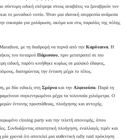
ο σύντομη ειδική επέτρεψε στους αναβάτες να ξαναβρούν τον
και το μοναδικό τοπίο. Ήταν μια ιδανική ισορροπία ανάμεσα
ην ευκαιρία για χαλάρωση, ακόμα και στις παραλίες της πόλης
Marathon, με τη διαδρομή να περνά από την
Καρύταινα
. Η
 μήκος του ποταμού
Πάμισσου
, πριν μετατραπεί σε πιο
τερη ειδική, παρότι κινήθηκε κυρίως σε μαλακό έδαφος,
όμους, διατηρώντας την ένταση μέχρι το τέλος.
η, με δύο ειδικές στη
Σμέρνα
και την
Αλφειούσα
. Παρά τη
αμείνουν συγκεντρωμένοι μέχρι τα τελευταία χιλιόμετρα. Ο
μερών έντονης προσπάθειας, πλοήγησης και αντοχής.
ερωμένο closing party και την τελετή απονομής, όπου
ρίες. Συνδυάζοντας απαιτητική πλοήγηση, εναλλαγές τερέν και
μία χρονιά ότι αποτελεί μια αυθεντική rally raid πρόκληση