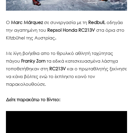
Ο
Marc Márquez
σε συνεργασία με τη
Redbull,
οδηγάει
την αγαπημένη του
Repsol Honda RC213V
στα όρια στο
Kitzbühel της Αυστρίας
.
Με λίγη βοήεθια απο το θρυλικό αθλητή ταχύτητας
πάγου
Franky Zorn
τα ειδικά κατεσκευασμένα λάστιχα
τοποθετήθηκαν στη
RC213V
και ο πρωταθλητής ξεκίνησε
να
κάνει βόλτες ενώ το έκπληκτο κοινό τον
παρακολουθούσε.
Δείτε παρακάτω το Βίντεο: