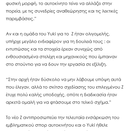
φυσική μορφή, το αυτοκίνητο τείνει να αλλάζει στην
πορεία, με τις συνεδρίες αναθεώρησης και τις λεκτικές
παρεμβάσεις.”
Αν και η ομάδα του Yuki για το Z ήταν ολιγομελής,
υπήρχε μεγάλο ενδιαφέρον για τη δουλειά τους : οι
εντυπώσεις και τα στοιχεία έρεαν συνεχώς από
ενθουσιασμένα στελέχη και μηχανικούς που έμπαιναν
στο στούντιο για να δουν την εργασία σε εξέλιξη.
“Στην αρχή ήταν δύσκολο να μην λάβουμε υπόψη αυτά
που έλεγαν, αλλά το σκίτσο σχεδίασης του επιλεγμένου Z
έτυχε πολύ καλής υποδοχής, οπότε η διαδικασία ήταν
αρκετά ομαλή για να φτάσουμε στο τελικό σχήμα.”
Το νέο Z αντιπροσωπεύει την τελευταία ενσάρκωση του
εμβληματικού σπορ αυτοκινήτου και ο Yuki ήθελε