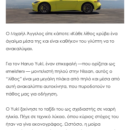
Ο Μιχαήλ Άγγελος είπε κάποτε: «Κάθε λίθος κρύβει ένα
άγαλμα μέσα της και είναι καθήκον του γλύπτη να το
ανακαλύψει».
Για τον Haruo Yuki, έναν επικεφαλή —που ορίζεται ως
«meister» — μοντελιστή πηλού στην Nissan, αυτός ο
“λίθος” είναι μια μεγάλη πλάκα από πηλό και μέσα από
αυτή ανακαλύπτει αυτοκίνητα, που πυροδοτούν το
πάθος μας για οδήγηση.
Ο Yuki ξεκίνησε το ταξίδι του ως σχεδιαστής σε νεαρή
ηλικία. Πήγε σε τεχνικό λύκειο, όπου κύριος στόχος του
ήταν να γίνει εικονογράφος. Ωστόσο, η μοίρα