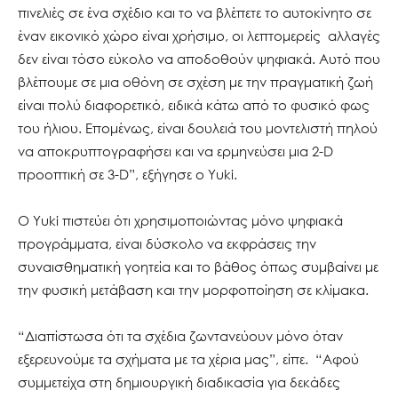
πινελιές σε ένα σχέδιο και το να βλέπετε το αυτοκίνητο σε
έναν εικονικό χώρο είναι χρήσιμο, οι λεπτομερείς αλλαγές
δεν είναι τόσο εύκολο να αποδοθούν ψηφιακά. Αυτό που
βλέπουμε σε μια οθόνη σε σχέση με την πραγματική ζωή
είναι πολύ διαφορετικό, ειδικά κάτω από το φυσικό φως
του ήλιου. Επομένως, είναι δουλειά του μοντελιστή πηλού
να αποκρυπτογραφήσει και να ερμηνεύσει μια 2-D
προοπτική σε 3-D”, εξήγησε ο Yuki.
Ο Yuki πιστεύει ότι χρησιμοποιώντας μόνο ψηφιακά
προγράμματα, είναι δύσκολο να εκφράσεις την
συναισθηματική γοητεία και το βάθος όπως συμβαίνει με
την φυσική μετάβαση και την μορφοποίηση σε κλίμακα.
“Διαπίστωσα ότι τα σχέδια ζωντανεύουν μόνο όταν
εξερευνούμε τα σχήματα με τα χέρια μας”, είπε. “Αφού
συμμετείχα στη δημιουργική διαδικασία για δεκάδες