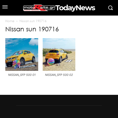
TodayNews
Home
Nissan sun 190716
Nissan sun 190716
NISSAN_SFP 500 01
NISSAN_SFP 500 02