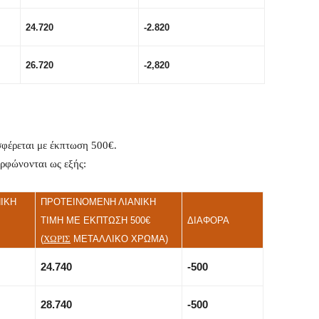
24.720
-2.820
26.720
-2,820
σφέρεται με έκπτωση 500€.
ορφώνονται ως εξής:
ΙΚΗ
ΠΡΟΤΕΙΝΟΜΕΝΗ ΛΙΑΝΙΚΗ
ΤΙΜΗ ΜΕ ΕΚΠΤΩΣΗ 500€
ΔΙΑΦΟΡΑ
(
ΧΩΡΙΣ
ΜΕΤΑΛΛΙΚΟ ΧΡΩΜΑ)
24.7
4
0
-500
28.740
-500