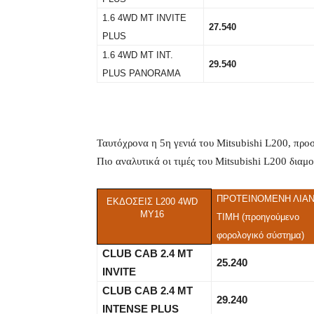
1.6 4WD MT INVITE
27.540
PLUS
1.6 4WD MT INT.
29.540
PLUS PANORAMA
Ταυτόχρονα η 5η γενιά του Mitsubishi L200, προ
Πιο αναλυτικά οι τιμές του Mitsubishi L200 διαμ
ΠΡΟΤΕΙΝΟΜΕΝΗ ΛΙΑΝ
ΕΚΔΟΣΕΙΣ
L200 4WD
MY16
ΤΙΜΗ (προηγούμενο
φορολογικό σύστημα)
CLUB CAB 2.4 ΜΤ
25.240
INVITE
CLUB CAB 2.4 ΜΤ
29.240
INTENSE PLUS