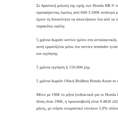
Σε δραστική μείωση της τιμής των Honda HR-V π
προσφέροντας όφελος από 600-3.500€ ανάλογα με
έχουν τη δυνατότητα να αποκτήσουν ένα από τα π
παρακάτω οφέλη:
5 χρόνια δωρεάν service (μόνο στα ανταλακτικά)
αυτή εμφανίζεται μέσω του service reminder syst
και εγγύησης
5 χρόνια εγγύηση ή 150.000 χλμ.
5 χρόνια δωρεάν Οδική Βοήθεια Honda Assist σε σ
Μόνο με 190€ το μήνα (ενδεικτικά για το Honda H
δόση είναι 190€, η προκαταβολή είναι 9.482€ (42
μήνες, με ετήσιο ονομαστικό επιτόκιο 5,9% πλέο