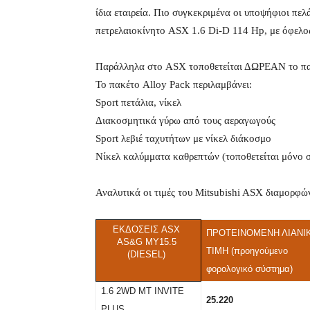
ίδια εταιρεία. Πιο συγκεκριμένα οι υποψήφιοι πε
πετρελαιοκίνητο ASX 1.6 Di-D 114 Hp, με όφελος
Παράλληλα στο ASX τοποθετείται ΔΩΡΕΑΝ το πακ
Το πακέτο Alloy Pack περιλαμβάνει:
Sport πετάλια, νίκελ
Διακοσμητικά γύρω από τους αεραγωγούς
Sport λεβιέ ταχυτήτων με νίκελ διάκοσμο
Νίκελ καλύμματα καθρεπτών (τοποθετείται μόνο στ
Αναλυτικά οι τιμές του Mitsubishi ASX διαμορφών
ΕΚΔΟΣΕΙΣ
ASX
ΠΡΟΤΕΙΝΟΜΕΝΗ ΛΙΑΝΙ
AS&G MY15.5
ΤΙΜΗ (προηγούμενο
(DIESEL)
φορολογικό σύστημα)
1.6 2WD MT INVITE
25.220
PLUS