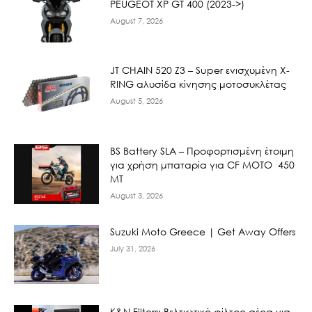
PEUGEOT XP GT 400 (2023->)
August 7, 2026
JT CHAIN 520 Ζ3 – Super ενισχυμένη X-
RING αλυσίδα κίνησης μοτοσυκλέτας
August 5, 2026
BS Battery SLA – Προφορτισμένη έτοιμη
για χρήση μπαταρία για CF MOTO 450
MT
August 3, 2026
Suzuki Moto Greece | Get Away Offers
July 31, 2026
K&N Filters: Βελτιωτικό φίλτρο αέρα για