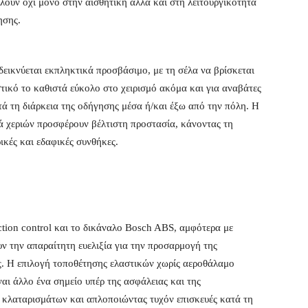
λουν όχι μόνο στην αισθητική αλλά και στη λειτουργικότητα
ησης.
δεικνύεται εκπληκτικά προσβάσιμο, με τη σέλα να βρίσκεται
ικό το καθιστά εύκολο στο χειρισμό ακόμα και για αναβάτες
τά τη διάρκεια της οδήγησης μέσα ή/και έξω από την πόλη. Η
κά χεριών προσφέρουν βέλτιστη προστασία, κάνοντας τη
ρικές και εδαφικές συνθήκες.
ction control και το δικάναλο Bosch ABS, αμφότερα με
 την απαραίτητη ευελιξία για την προσαρμογή της
ς. Η επιλογή τοποθέτησης ελαστικών χωρίς αεροθάλαμο
αι άλλο ένα σημείο υπέρ της ασφάλειας και της
 κλαταρισμάτων και απλοποιώντας τυχόν επισκευές κατά τη