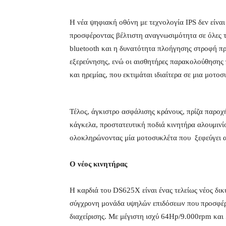
Η νέα ψηφιακή οθόνη με τεχνολογία IPS δεν είναι 
προσφέροντας βέλτιστη αναγνωσιμότητα σε όλες 
bluetooth και η δυνατότητα πλοήγησης στροφή π
εξερεύνησης, ενώ οι αισθητήρες παρακολούθησης 
και ηρεμίας, που εκτιμάται ιδιαίτερα σε μια μοτο
Τέλος, άγκιστρο ασφάλισης κράνους, πρίζα παροχ
κάγκελα, προστατευτική ποδιά κινητήρα αλουμιν
ολοκληρώνοντας μία μοτοσυκλέτα που ξεφεύγει 
Ο νέος κινητήρας
Η καρδιά του DS625X είναι ένας τελείως νέος δι
σύγχρονη μονάδα υψηλών επιδόσεων που προσφέρει
διαχείρισης. Με μέγιστη ισχύ 64Ηp/9.000rpm και