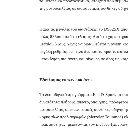
τα μεταλλικά προστατευτικά, στοιχεία που συμβάλ
της μοτοσυκλέτας σε διαφορετικές συνθήκες οδήγ
Παρά τις μεγάλες του διαστάσεις, το DS625X απο
μόλις 835mm από το έδαφος. Αυτό το χαρακτηριστ
μεσαίου ύψους, χωρίς να διακυβεύεται η άνεση κα
μεγάλη ρυθμιζόμενη ζελατίνα και τα προστατευτι
μετακίνηση πιο άνετη και σίγουρη σε όλες τις και
Εξοπλισμός εκ των ουκ άνευ
Τα δύο οδηγικά προγράμματα Eco & Sport, το tra
δυνατότητα πλήρους απενεργοποίησης, προσφέρουν
μοτοσυκλέτας σε διαφορετικές συνθήκες οδήγηση
κορυφαίων προδιαγραφών (Metzeler Tourance) είν
πρακτικότητας, μειώνοντας τον κίνδυνο ξαφνικών