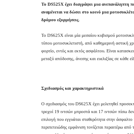
Το DS525X έχει διαγράψει μια ανεπανάληπτη π
αναμένεται να δώσει στο κοινό μια μοτοσυκλέτα
δρόμου εξορμήσεις.
Το DS625X είναι μία μεσαίου κυβισμού μοτοσυκ
τύπου μοτοσυκλετιστή, από καθημερινή αστική χρ
φορτίο, εντός και εκτός ασφάλτου. Είναι κατασκ
μεταξύ απόδοσης, άνεσης και ευελιξίας σε κάθε ε
Σχεδιασμός και χαρακτηριστικά
Ο σχεδιασμός του DS625X έχει μελετηθεί προσεκτ
τροχοί 19 ιντσών μπροστά και 17 ιντσών πίσω δεν
επιλογή που εγγυάται σταθερότητα στην άσφαλτο κ
περιπετειώδης εμφάνιση τονίζεται περαιτέρω από τ