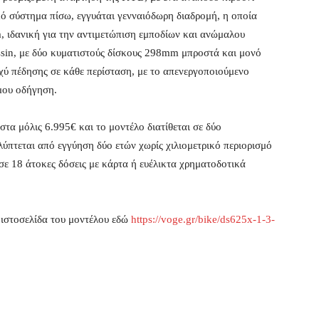
ό σύστημα πίσω, εγγυάται γενναιόδωρη διαδρομή, η οποία
 ιδανική για την αντιμετώπιση εμποδίων και ανώμαλου
ssin, με δύο κυματιστούς δίσκους 298mm μπροστά και μονό
χύ πέδησης σε κάθε περίσταση, με το απενεργοποιούμενο
μου οδήγηση.
τα μόλις 6.995€ και το μοντέλο διατίθεται σε δύο
ύπτεται από εγγύηση δύο ετών χωρίς χιλιομετρικό περιορισμό
σε 18 άτοκες δόσεις με κάρτα ή ευέλικτα χρηματοδοτικά
 ιστοσελίδα του μοντέλου εδώ
https://voge.gr/bike/ds625x-1-3-