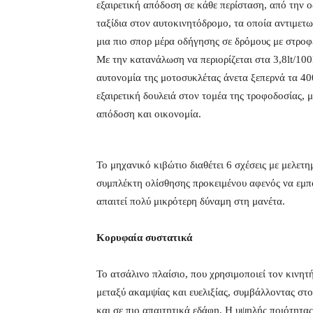
εξαιρετική απόδοση σε κάθε περίσταση, από την 
ταξίδια στον αυτοκινητόδρομο, τα οποία αντιμετωπί
μια πιο σπορ μέρα οδήγησης σε δρόμους με στροφέ
Με την κατανάλωση να περιορίζεται στα 3,8lt/100
αυτονομία της μοτοσυκλέτας άνετα ξεπερνά τα 40
εξαιρετική δουλειά στον τομέα της τροφοδοσίας, μ
απόδοση και οικονομία.
Το μηχανικό κιβώτιο διαθέτει 6 σχέσεις με μελε
συμπλέκτη ολίσθησης προκειμένου αφενός να εμπο
απαιτεί πολύ μικρότερη δύναμη στη μανέτα.
Κορυφαία συστατικά
Το ατσάλινο πλαίσιο, που χρησιμοποιεί τον κινητ
μεταξύ ακαμψίας και ευελιξίας, συμβάλλοντας στ
και σε πιο απαιτητικά εδάφη. Η υψηλής ποιότητα