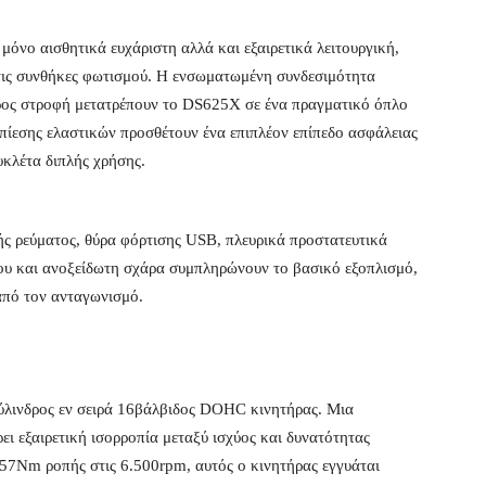
μόνο αισθητικά ευχάριστη αλλά και εξαιρετικά λειτουργική,
τις συνθήκες φωτισμού. Η ενσωματωμένη συνδεσιμότητα
ρος στροφή μετατρέπουν το DS625X σε ένα πραγματικό όπλο
πίεσης ελαστικών προσθέτουν ένα επιπλέον επίπεδο ασφάλειας
συκλέτα διπλής χρήσης.
ής ρεύματος, θύρα φόρτισης USB, πλευρικά προστατευτικά
ίου και ανοξείδωτη σχάρα συμπληρώνουν το βασικό εξοπλισμό,
από τον ανταγωνισμό.
κύλινδρος εν σειρά 16βάλβιδος DOHC κινητήρας. Μια
 εξαιρετική ισορροπία μεταξύ ισχύος και δυνατότητας
 57Nm ροπής στις 6.500rpm, αυτός ο κινητήρας εγγυάται