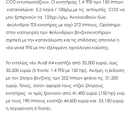
CO2 εντυπωσιάζουν. Ο κινητήρας 1,4 ΤFSI των 150 ίππων
καταναλώνει 5,2 λίτρα / 100χλμ.με τις εκπομπές CO2 να
μην ξεπερνούν τα 123γρ./χλμ. Ακολουθούν δύο
6κύλινδροι TDI κινητήρες με ισχύ 272 ίππους. Ορόσημο
στην κατηγορία των 4κίλυνδρων βενζινοκινητήρων
σχετικά με την κατανάλωση και τις επιδόσεις αποτελεί η
νέα γενιά TFSI με την εξελιγμένη τεχνολογία καύσης.
Το εντελώς νέο Audi A4 κοστίζει από 32.500 ευρώ, έως
35.200 ευρώ (S tronic 1,4 TFSI με 150 hp). Ακόμη, η έκδοση
με τον 2λιτρο βενζίνης των 252 ίππων φτάνει τις 51.200
ευρώ. Τέλος, όσον αφορά τους ντίζελ 2λιτρους
κινητήρες οι τιμές ξεκινούν από 41.400 ευρώ (150 hp) ενώ
με τους 190 ίππους κοστίζει 44.600 ευρώ και 53.150 ευρώ
η τετρακίνητη S-Tronic.