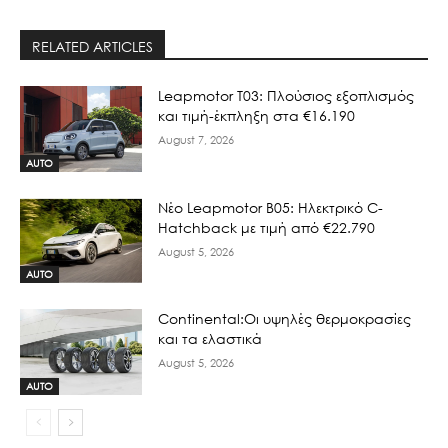
RELATED ARTICLES
Leapmotor T03: Πλούσιος εξοπλισμός
και τιμή-έκπληξη στα €16.190
August 7, 2026
AUTO
Νέο Leapmotor B05: Ηλεκτρικό C-
Hatchback με τιμή από €22.790
August 5, 2026
AUTO
Continental:Οι υψηλές θερμοκρασίες
και τα ελαστικά
August 5, 2026
AUTO