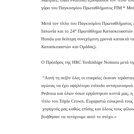
Marquez, Dani Pedrosa) εξασφάλισε τον τίτλο τ
γύρο του Παγκοσμίου Πρωταθλήματος FIM * Mo
Μετά τον τίτλο του Παγκοσμίου Πρωταθλήματος
ο
Ιαπωνία και το 24
Πρωτάθλημα Κατασκευαστών π
Honda για δεύτερη συνεχόμενη χρονιά κατακτά 
Κατασκευαστών και Ομάδας).
Ο Πρόεδρος της HRC Yoshishige Nomura μετά τη
“Αυτή τη σεζόν όλες οι εταιρείες έκαναν τεράστιε
αγώνας να έχει υψηλότερο επίπεδο ανταγωνισμού
Pedrosa και όλων όσων εργάστηκαν κοντά μας, η
τίτλο του Triple Crown. Ευχαριστώ ειλικρινά τους
χορηγούς μας καθώς επίσης και όλους τους φίλο
βοήθησαν να πετύχουμε αυτό το στόχο.»