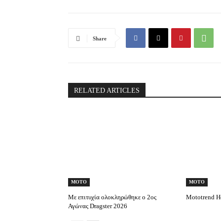
Share
RELATED ARTICLES
MOTO
MOTO
Με επιτυχία ολοκληρώθηκε ο 2ος
Mototrend He
Αγώνας Dragster 2026