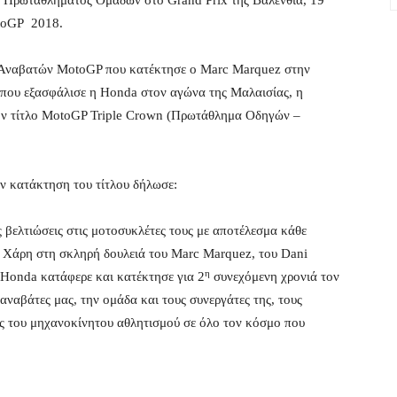
ου Πρωταθλήματος Ομάδων στο Grand Prix της Βαλένθια, 19
toGP 2018.
 Αναβατών MotoGP που κατέκτησε ο Marc Marquez στην
ου εξασφάλισε η Honda στον αγώνα της Μαλαισίας, η
τον τίτλο MotoGP Triple Crown (Πρωτάθλημα Οδηγών –
ν κατάκτηση του τίτλου δήλωσε:
ς βελτιώσεις στις μοτοσυκλέτες τους με αποτέλεσμα κάθε
. Χάρη στη σκληρή δουλειά του Marc Marquez, του Dani
η
 Honda κατάφερε και κατέκτησε για 2
συνεχόμενη χρονιά τον
 αναβάτες μας, την ομάδα και τους συνεργάτες της, τους
υς του μηχανοκίνητου αθλητισμού σε όλο τον κόσμο που