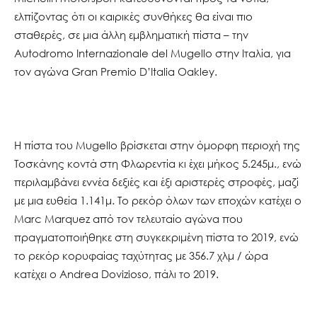
ελπίζοντας ότι οι καιρικές συνθήκες θα είναι πιο
σταθερές, σε μια άλλη εμβληματική πίστα – την
Autodromo Internazionale del Mugello στην Ιταλία, για
τον αγώνα Gran Premio D’Italia Oakley.
Η πίστα του Mugello βρίσκεται στην όμορφη περιοχή της
Τοσκάνης κοντά στη Φλωρεντία κι έχει μήκος 5.245μ., ενώ
περιλαμβάνει εννέα δεξιές και έξι αριστερές στροφές, μαζί
με μια ευθεία 1.141μ. Το ρεκόρ όλων των εποχών κατέχει ο
Marc Marquez από τον τελευταίο αγώνα που
πραγματοποιήθηκε στη συγκεκριμένη πίστα το 2019, ενώ
το ρεκόρ κορυφαίας ταχύτητας με 356.7 χλμ / ώρα
κατέχει ο Andrea Dovizioso, πάλι το 2019.