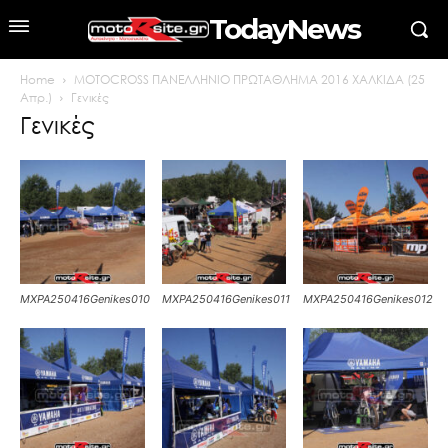
TodayNews
Home
MOTOCROSS ΠΑΝΕΛΛΗΝΙΟ ΠΡΩΤΑΘΛΗΜΑ 2016 ΧΑΛΚΙΔΑ (25
Απρ.)
Γενικές
Γενικές
MXPA250416Genikes010
MXPA250416Genikes011
MXPA250416Genikes012