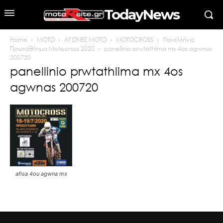
TodayNews
Home
MOTO
ΑΓΩΝΕΣ MOTO
MOTOCROSS
Πανελλήνιο
Πρωτάθλημα Motocross 2020
panellinio prwtathlima mx 4os agwnas
200720
panellinio prwtathlima mx 4os
agwnas 200720
afisa 4ou agwna mx