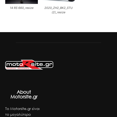
14 RS 660_resize
2020_ZH2_BK2_STU
(2)_resize
About
Motorsite.gr
Το Motorsite.gr είναι
το μεγαλύτερο