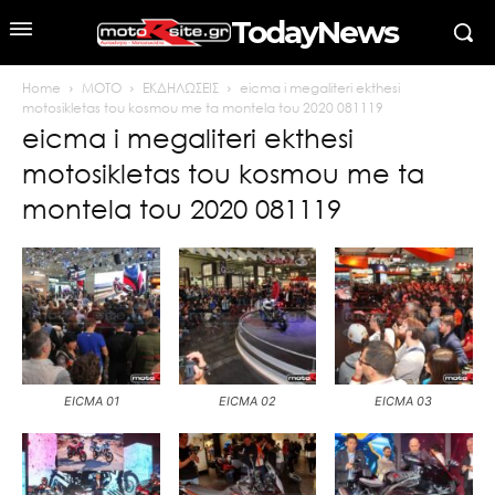
TodayNews
Home
MOTO
ΕΚΔΗΛΩΣΕΙΣ
eicma i megaliteri ekthesi
motosikletas tou kosmou me ta montela tou 2020 081119
eicma i megaliteri ekthesi
motosikletas tou kosmou me ta
montela tou 2020 081119
EICMA 01
EICMA 02
EICMA 03