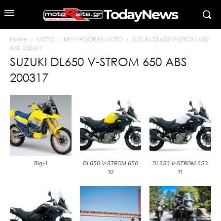
TodayNews
Home
MOTO
NEW AGORAS MOTO
SUZUKI DL650 V-STROM 650
ABS 200317
SUZUKI DL650 V-STROM 650 ABS
200317
Big-1
DL650 V-STROM 650
DL650 V-STROM 650
10
11