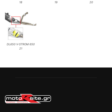
18
19
20
DL650 V-STROM 650
21