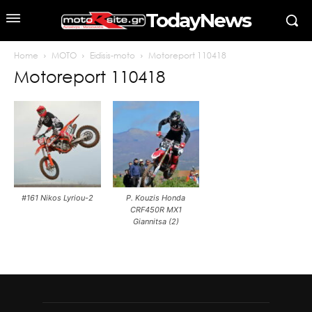
TodayNews
Home
MOTO
Eidisis-moto
Motoreport 110418
Motoreport 110418
#161 Nikos Lyriou-2
P. Kouzis Honda
CRF450R MX1
Giannitsa (2)